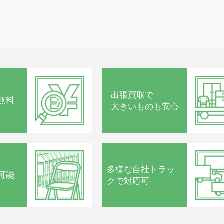
出張買取で
無料
大きいものも安心
多様な
自社トラッ
可能
クで
対応可