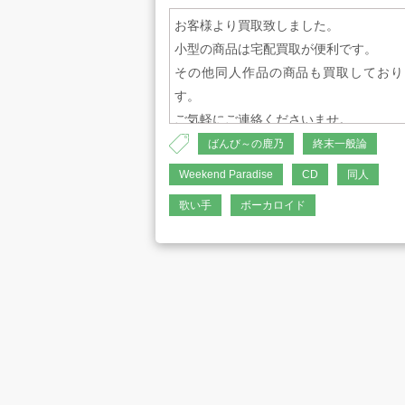
お客様より買取致しました。
小型の商品は宅配買取が便利です。
その他同人作品の商品も買取しており
す。
ご気軽にご連絡くださいませ。
プライバシーポリシー
古物営業法に
ばんび～の鹿乃
終末一般論
Weekend Paradise
CD
同人
歌い手
ボーカロイド