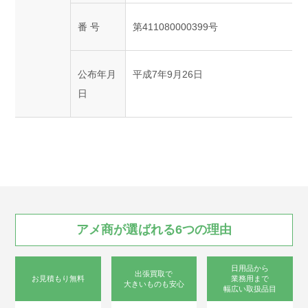
番 号
第411080000399号
公布年月
平成7年9月26日
日
アメ商が
選ばれる
6つの
理由
日用品から
出張買取で
お見積もり無料
業務用まで
大きいものも安心
幅広い取扱品目