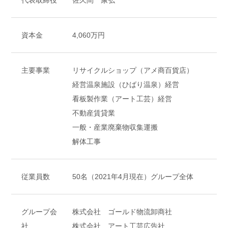
代表取締役
佐久間 康弘
AMESYO MAGAGINE
資本金
4,060万円
アート工芸事業部/アメプリ！
主要事業
リサイクルショップ（アメ商百貨店）
経営温泉施設（ひばり温泉）経営
お問合せ
看板製作業（アート工芸）経営
不動産賃貸業
一般・産業廃棄物収集運搬
解体工事
プライバシーポリシー
古物営業法に基づく表示
サイトマップ
従業員数
50名（2021年4月現在）グループ全体
グループ会
株式会社 ゴールド物流卸商社
社
株式会社 アート工芸広告社