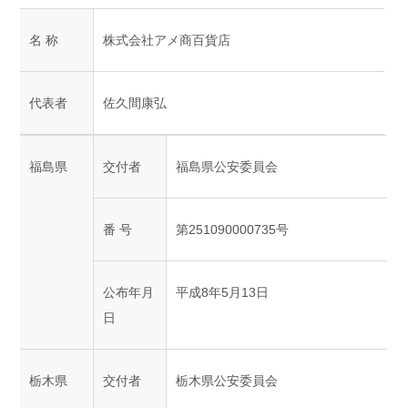
名 称
株式会社アメ商百貨店
代表者
佐久間康弘
福島県
交付者
福島県公安委員会
番 号
第251090000735号
公布年月
平成8年5月13日
日
栃木県
交付者
栃木県公安委員会