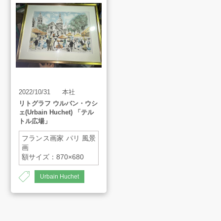
買取アイテム
お客様の声
よくあるご質問
2022/10/31
本社
リトグラフ ウルバン・ウシ
ェ(Urbain Huchet) 「テル
スタッフインタビュー
トル広場」
フランス画家 パリ 風景
画
店舗案内
額サイズ：870×680
Urbain Huchet
販売のご案内
会社案内