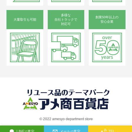
多様な
創業50年以上の
大量取引も可能
自社トラックで
安心企業
対応可
©︎ 2022 amesyo department store
LINE
査定
メール
査定
TEL
で
で