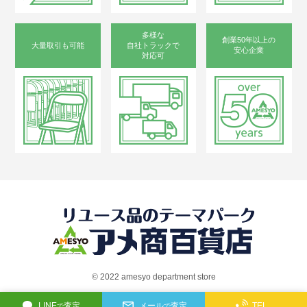
多様な
創業50年以上の
大量取引も可能
自社トラックで
安心企業
対応可
©︎ 2022 amesyo department store
LINE
査定
メール
査定
TEL
で
で