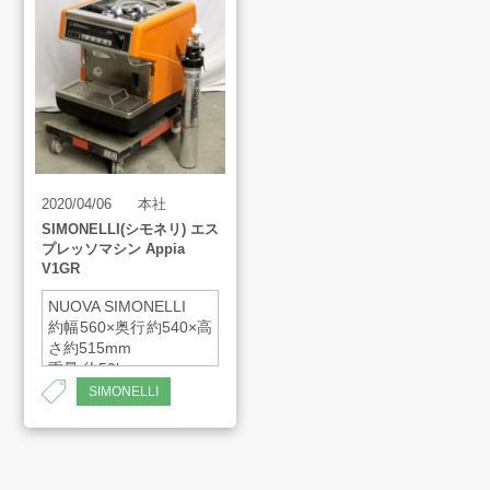
買取アイテム
お客様の声
よくあるご質問
2020/04/06
本社
SIMONELLI(シモネリ) エス
プレッソマシン Appia
スタッフインタビュー
V1GR
NUOVA SIMONELLI
約幅560×奥行約540×高
店舗案内
さ約515mm
重量 約50kg
SIMONELLI
販売のご案内
会社案内