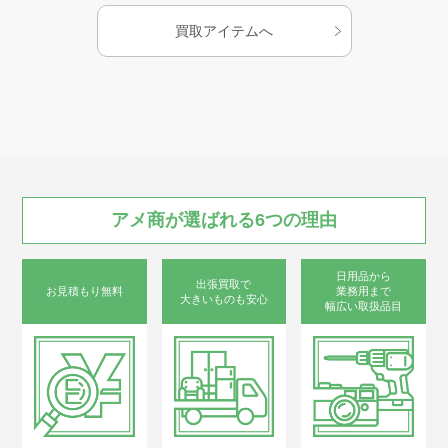
1060x幅570
横830x高さ
買取アイテムへ
650x幅400(折り畳み時)
お知らせ
重量：12.5kg
タイヤサイズ：20×1.5
シートポスト径：
34mm
AMESYO MAGAGINE
適応身長：150cm以上
フレーム材質：アルミ
ハンドルバー材質：ア
アート工芸事業部/アメプリ！
ルミ
フレームサイズ：
アメ商が
選ばれる
6つの
理由
280mm
ハンドルポスト材質：
お問合せ
アルミ
日用品から
出張買取で
リム：アロイ
お見積もり無料
業務用まで
大きいものも安心
ブレーキレバー材質：
幅広い取扱品目
アルミ
シートポスト材質：ア
ルミ
プライバシーポリシー
変速機：シマノ7段
泥除けの材質：PET樹
古物営業法に基づく表示
サイトマップ
脂