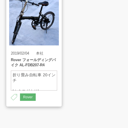
買取アイテム
お客様の声
よくあるご質問
2019/02/04
本社
Rover フォールディングバ
イク AL-FDB207-R4
スタッフインタビュー
折り畳み自転車 20イン
チ
店舗案内
[カタログより]
品名：AL-FDB207-R4
Rover
メーカー：Rover
販売のご案内
カラー：グリーン
サドル高さ：710-
890(地上より)
サイズ：横1500x高さ
会社案内