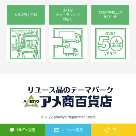
多様な
創業50年以上の
大量取引も可能
自社トラックで
安心企業
対応可
©︎ 2022 amesyo department store
LINE
査定
メール
査定
TEL
で
で