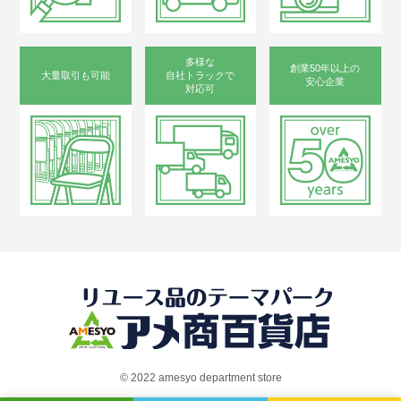
多様な
創業50年以上の
大量取引も可能
自社トラックで
安心企業
対応可
©︎ 2022 amesyo department store