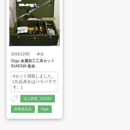
買取アイテム
お客様の声
よくあるご質問
2019/12/05
本社
Giga 金属加工工具セット
81AE026 板金
スタッフインタビュー
4セット買取しました。
(欠品具合はバラバラで
す。)
店舗案内
品名：Metal Worker's
法人買取_191205
Tool Kit
品番：81AE026
米軍放出品
Giga
販売のご案内
メーカー：Giga Inc
米軍放出品
会社案内