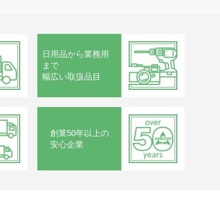
日用品から
業務用
まで
幅広い取扱品目
創業50年以上の
安心企業