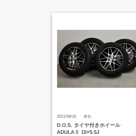
お客様の声
店舗案内
お知らせ
2021/09/16
本社
D.O.S. タイヤ付きホイール
お問合せ
ADULAⅡ 15×5.5J