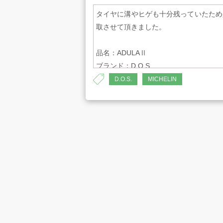
タイヤに溝やヒゲも十分残っていたため
取させて頂きました。
品名：ADULAⅡ
ブランド：D.O.S.
プライバシーポリシー
古物営業法に
サイズ：15×5.5J
D.O.S.
MICHELIN
タイヤ
品名：ENERGY SAVER
メーカー：MICHELIN / ミシュラン
サイズ：175/65R15
製造年：4215 (2015年42週)
外径：609mm
総幅：177mm
溝深さ：約6.70mm