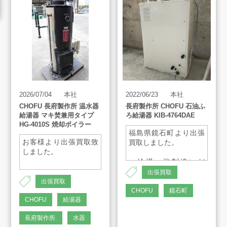
買取方法
買取アイテム
2026/07/04
本社
2022/06/23
本社
お客様の声
CHOFU 長府製作所 温水器
長府製作所 CHOFU 石油ふ
給湯器 マキ焚兼用タイプ
ろ給湯器 KIB-4764DAE
HG-4010S 焼却ボイラー
よくあるご質問
福島県鏡石町より出張
お客様より出張買取致
買取しました。
しました。
・給湯＋強制追いだ
スタッフインタビュー
き：オートタイプ
出張買取
・4万キロ
出張買取
・給湯：
CHOFU
鏡石町
店舗案内
CHOFU
給湯器
46.5kW(40,000kcal/h)
・屋内据置形：（上方
長府製作所.
水器
排気）