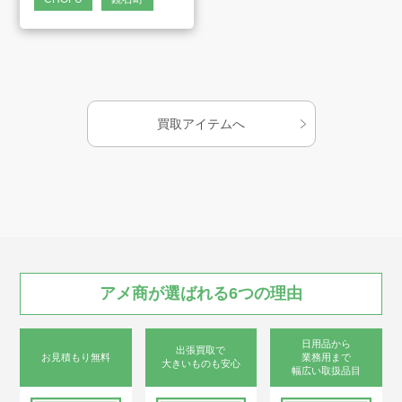
プライバシーポリシー
・給湯ソケット(Rp1/4
メネジ)
古物営業法に基づく表示
サイトマップ
・ミニチュアバルブ付
属
買取アイテムへ
アメ商が
選ばれる
6つの
理由
日用品から
出張買取で
お見積もり無料
業務用まで
大きいものも安心
幅広い取扱品目