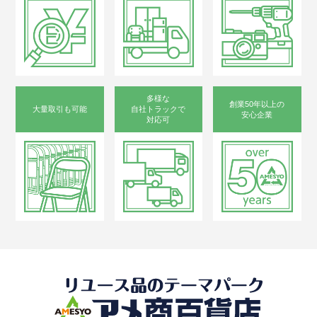
多様な
創業50年以上の
大量取引も可能
自社トラックで
安心企業
対応可