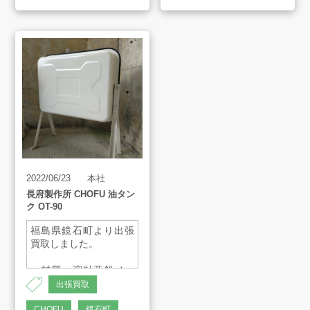
・水道直圧式
販売のご案内
・省エネ基準達成率：
100%
・エネルギー消費効
会社案内
率：86.5%
・本体寸法：
H830×W300×D591(mm)
・外装高級粉体塗装
お知らせ
AMESYO MAGAGINE
2022/06/23
本社
アート工芸事業部/アメプリ！
長府製作所 CHOFU 油タン
ク OT-90
福島県鏡石町より出張
お問合せ
買取しました。
・材質：溶融亜鉛メッ
キ鋼板(粉体塗装)
出張買取
・タンク容量：82L
・質量：16kg
CHOFU
鏡石町