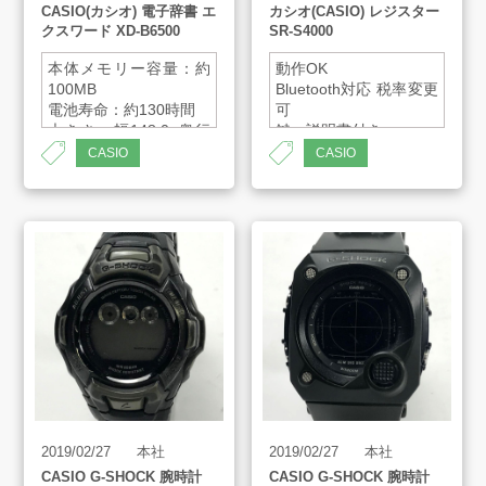
CASIO(カシオ) 電子辞書 エ
カシオ(CASIO) レジスター
クスワード XD-B6500
SR-S4000
本体メモリー容量：約
動作OK
100MB
Bluetooth対応 税率変更
電池寿命：約130時間
可
大きさ：幅148.0×奥行
鍵、説明書付き
105.5×高さ17.0mm
サイズ
CASIO
CASIO
質量：約300g(電池込
W330×D360×H205mm
み)
画面：メイン 5.3型タッ
チパネル
2019/02/27
本社
2019/02/27
本社
CASIO G-SHOCK 腕時計
CASIO G-SHOCK 腕時計