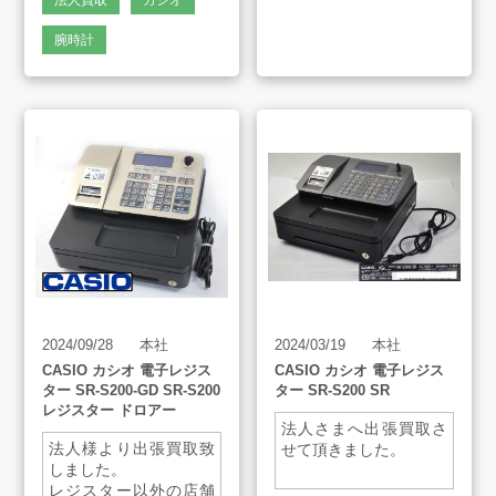
法人買取
カシオ
腕時計
よくあるご質問
スタッフインタビュー
店舗案内
販売のご案内
2024/09/28
本社
2024/03/19
本社
会社案内
CASIO カシオ 電子レジス
CASIO カシオ 電子レジス
ター SR-S200-GD SR-S200
ター SR-S200 SR
レジスター ドロアー
お知らせ
法人さまへ出張買取さ
法人様より出張買取致
せて頂きました。
しました。
レジスター以外の店舗
AMESYO MAGAGINE