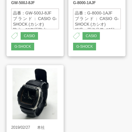
GW-500J-8JF
G-8000-1AJF
品番：GW-500J-8JF
品番：G-8000-1AJF
ブランド：CASIO G-
ブランド：CASIO G-
SHOCK (カシオ)
SHOCK (カシオ)
防水：20気圧防水
精度：平均月差±15秒
電波受信機能：自動受
ケース・ベゼル材質：
CASIO
CASIO
信(最大4回／日) / 手動
樹脂
受信
G-SHOCK
G-SHOCK
ワールドタイム：世界
30都市(29タイムゾー
ン)の時刻表示
2019/02/27
本社