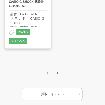
CASIO G-SHOCK 腕時計
G-353B-1AJF
品番：G-353B-1AJF
ブランド：CASIO G-
SHOCK
防水：20気圧防水
精度：平均月差±15秒
CASIO
ワールドタイム：世界
27都市(29タイムゾー
G-SHOCK
ン)の時刻表示
1
2
>
買取アイテムへ