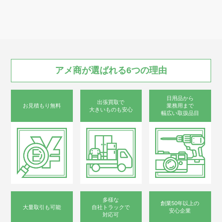
アメ商が
選ばれる
6つの
理由
日用品から
出張買取で
お見積もり無料
業務用まで
大きいものも安心
幅広い取扱品目
多様な
創業50年以上の
大量取引も可能
自社トラックで
安心企業
対応可