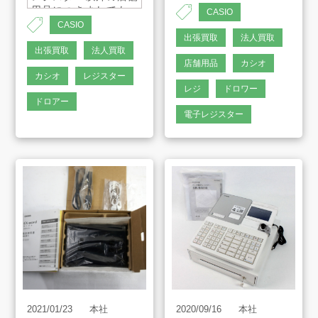
用品につきましても、
CASIO
買取を行っておりま
CASIO
す。
出張買取
法人買取
アート工芸事業部/アメプリ！
ご気軽にご連絡くださ
出張買取
法人買取
いませ。
店舗用品
カシオ
カシオ
レジスター
レジ
ドロワー
お問合せ
ドロアー
電子レジスター
プライバシーポリシー
古物営業法に基づく表示
サイトマップ
2021/01/23
本社
2020/09/16
本社