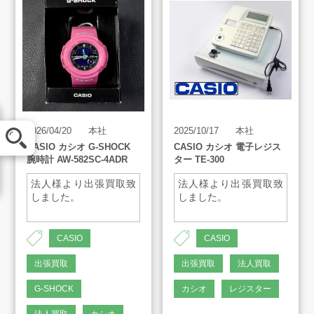
メール査定
2026/04/20
本社
2025/10/17
本社
CASIO カシオ G-SHOCK
CASIO カシオ 電子レジス
腕時計 AW-582SC-4ADR
ター TE-300
LINE査定
法人様より出張買取致
法人様より出張買取致
しました。
しました。
買取方法
CASIO
CASIO
買取アイテム
出張買取
出張買取
法人買取
G-SHOCK
カシオ
レジスター
お客様の声