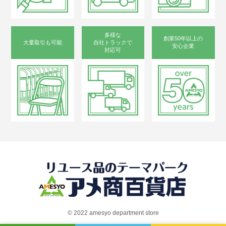
多様な
創業50年以上の
大量取引も可能
自社トラックで
安心企業
対応可
©︎ 2022 amesyo department store