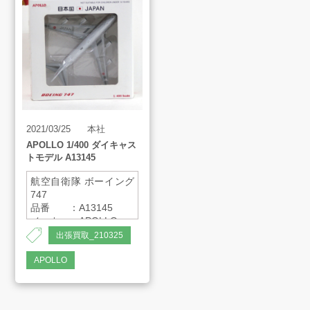
買取アイテム
お客様の声
よくあるご質問
2021/03/25
本社
APOLLO 1/400 ダイキャス
トモデル A13145
スタッフインタビュー
航空自衛隊 ボーイング
747
品番 ：A13145
店舗案内
メーカー：APOLLO
スケール：1/400
出張買取_210325
APOLLO
販売のご案内
会社案内