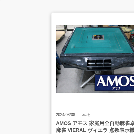
お客様の声
店舗案内
お知らせ
2024/08/08
本社
AMOS アモス 家庭用全自動麻雀
麻雀 VIERAL ヴィエラ 点数表示
お問合せ