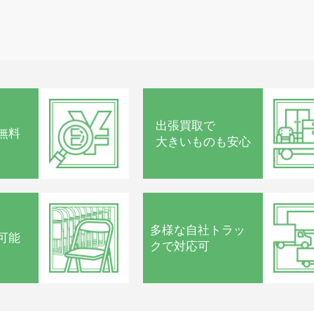
出張買取で
無料
大きいものも安心
多様な
自社トラッ
可能
クで
対応可