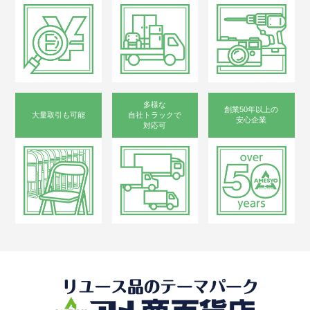
多様な
創業50年以上の
大量取引も可能
自社トラックで
安心企業
対応可