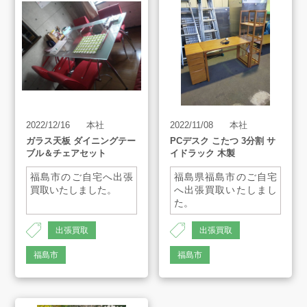
2022/12/16
本社
2022/11/08
本社
ガラス天板 ダイニングテー
PCデスク こたつ 3分割 サ
ブル＆チェアセット
イドラック 木製
福島市のご自宅へ出張
福島県福島市のご自宅
買取いたしました。
へ出張買取いたしまし
た。
AH-1419
出張買取
出張買取
AH-1387
福島市
福島市