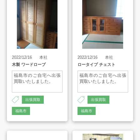
アート工芸事業部/アメプリ！
お問合せ
2022/12/16
本社
2022/12/16
本社
木製 ワードローブ
ロータイプ チェスト
プライバシーポリシー
福島市のご自宅へ出張
福島市のご自宅へ出張
古物営業法に基づく表示
サイトマップ
買取いたしました。
買取いたしました。
AH-1419
AH-1419
出張買取
出張買取
福島市
福島市