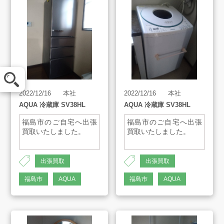
メール査定
2022/12/16
本社
2022/12/16
本社
LINE査定
AQUA 冷蔵庫 SV38HL
AQUA 冷蔵庫 SV38HL
福島市のご自宅へ出張
福島市のご自宅へ出張
買取方法
買取いたしました。
買取いたしました。
AH-1419
AH-1419
出張買取
出張買取
買取アイテム
福島市
AQUA
福島市
AQUA
お客様の声