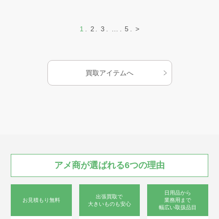
1
2
3
…
5
>
買取アイテムへ
アメ商が
選ばれる
6つの
理由
日用品から
出張買取で
お見積もり無料
業務用まで
大きいものも安心
幅広い取扱品目