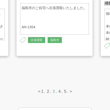
掃除
福島市のご自宅へ出張買取いたしました。
。
福
高さ
本
AH-1354
本
レー
時
出張買取
福島市
テ
プ
AH
<
1
2
3
4
5
>