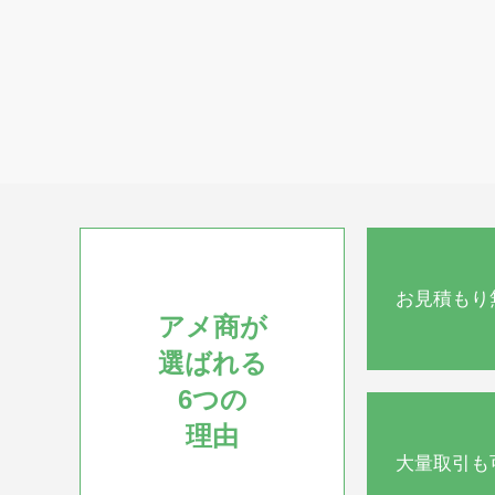
お見積もり
アメ商が
選ばれる
6つの
理由
大量取引も