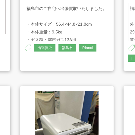
。
福島市のご自宅へ出張買取いたしました。
福
AMESYO MAGAGINE
・本体サイズ：56.4×44.8×21.8cm
外
・本体重量：9.5kg
2
・ガス種：都市ガス13A用
質
出張買取
福島市
Rinnai
[
AH-1354
AH
基づく表示
サイトマップ