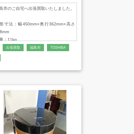
島市のご自宅へ出張買取いたしました。
アート工芸事業部/アメプ
形寸法：幅450mm×奥行362mm×高さ
リ！
98mm
量：11kg
出張買取
福島市
TOSHIBA
-1354