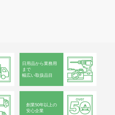
日用品から
業務用
まで
幅広い取扱品目
創業50年以上の
安心企業