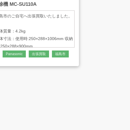
機 MC-SU110A
島市のご自宅へ出張買取いたしました。
体質量：4.2kg
体寸法：使用時:250×288×1006mm 収納
:250×288×900mm
Panasonic
出張買取
福島市
-1354