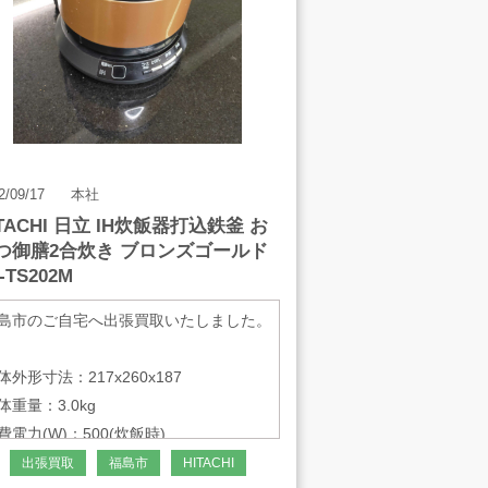
2/09/17
本社
ITACHI 日立 IH炊飯器打込鉄釜 お
つ御膳2合炊き ブロンズゴールド
-TS202M
島市のご自宅へ出張買取いたしました。
体外形寸法：217x260x187
体重量：3.0kg
費電力(W)：500(炊飯時)
出張買取
福島市
HITACHI