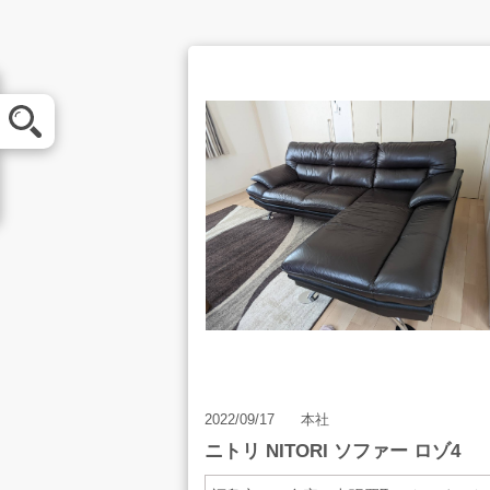
メール査定
買取方法
お客様の声
2022/09/17
本社
ニトリ NITORI ソファー ロゾ4
店舗案内