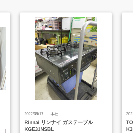
LINE査定
買取アイテム
よくあるご質問
2022/09/17
本社
202
Rinnai リンナイ ガステーブル
T
販売のご案内
KGE31NSBL
K3