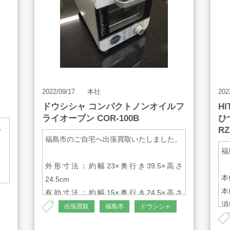
2022/09/17
本社
202
ドウシシャ コンパクトノンオイルフ
H
ライオーブン COR-100B
ひ
。
RZ
福島市のご自宅へ出張買取いたしました。
福
外形寸法：約幅23×奥行き39.5×高さ
本
24.5cm
本
有効寸法：約幅15×奥行き24.5×高さ
消
9.5cm）
出張買取
福島市
ドウシシャ
質量 ：約4kg（付属品除く）