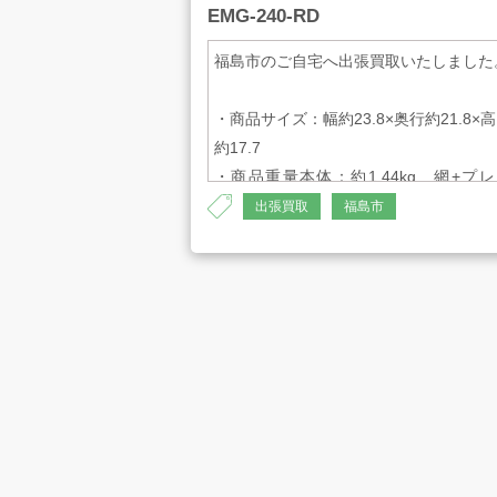
EMG-240-RD
福島市のご自宅へ出張買取いたしました
・商品サイズ：幅約23.8×奥行約21.8×
約17.7
・商品重量本体：約1.44kg 網+プ
ト：約1.67kg
出張買取
福島市
・材質本体：スチール、ポリアミド ス
ンレス深型なべ：ステンレス グリル
レート：スチール（フッ素コート）
AH-1354