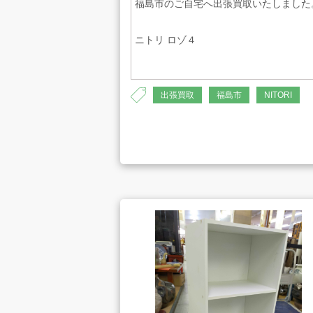
福島市のご自宅へ出張買取いたしました
ニトリ ロゾ４
お知らせ
AH-1353
出張買取
福島市
NITORI
お問合せ
プライバシーポリシー
古物営業法に