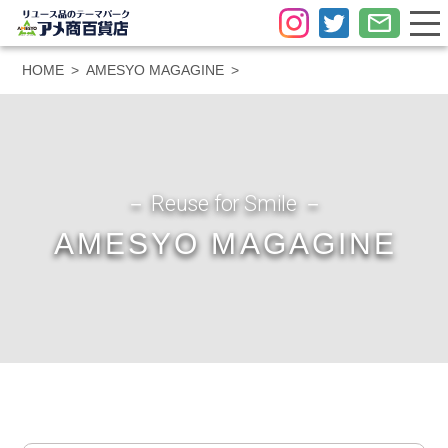
HOME
AMESYO MAGAGINE
－ Reuse for Smile －
AMESYO MAGAGINE
メール査定
LINE査定