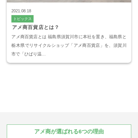
会社案内
2021.08.18
トピックス
お知らせ
アメ商百貨店とは？
アメ商百貨店とは 福島県須賀川市に本社を置き、福島県と
栃木県でリサイクルショップ「アメ商百貨店」を、須賀川
AMESYO MAGAGINE
市で「ひばり温…
アート工芸事業部/アメプリ！
お問合せ
プライバシーポリシー
アメ商が
選ばれる
6つの
理由
古物営業法に基づく表示
サイトマップ