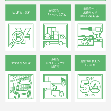
日用品から
出張買取で
お見積もり無料
業務用まで
大きいものも安心
幅広い取扱品目
多様な
創業50年以上の
大量取引も可能
自社トラックで
安心企業
対応可