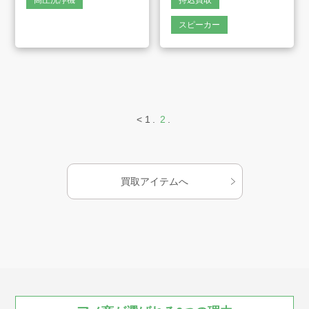
高圧洗浄機
持込買取
会社案内
スピーカー
お知らせ
AMESYO MAGAGINE
<
1
2
アート工芸事業部/アメプリ！
買取アイテムへ
お問合せ
プライバシーポリシー
古物営業法に基づく表示
サイトマップ