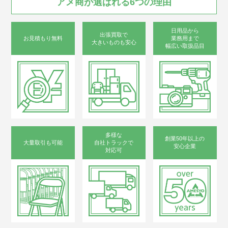
アメ商が
選ばれる
6つの
理由
日用品から
出張買取で
お見積もり無料
業務用まで
大きいものも安心
幅広い取扱品目
多様な
創業50年以上の
大量取引も可能
自社トラックで
安心企業
対応可