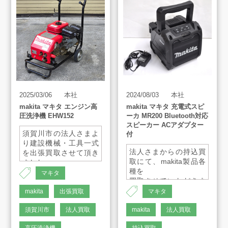
買取方法
買取アイテム
お客様の声
2025/03/06
本社
2024/08/03
本社
よくあるご質問
makita マキタ エンジン高
makita マキタ 充電式スピ
圧洗浄機 EHW152
ーカ MR200 Bluetooth対応
スピーカー ACアダプター
須賀川市の法人さまよ
付
スタッフインタビュー
り建設機械・工具一式
法人さまからの持込買
を出張買取させて頂き
取にて、makita製品各
ました。
種を
店舗案内
マキタ
買取させていただきま
した。
makita
出張買取
マキタ
販売のご案内
須賀川市
法人買取
makita
法人買取