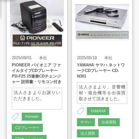
LINE査定
買取方法
買取アイテム
2025/09/01
本社
2025/05/19
本社
お客様の声
PIONEER パイオニア ファ
YAMAHA ヤマハ ネットワ
イルタイプCDプレーヤー
ークCDプレーヤー CD-
PD-F25 25連奏CDチェンジ
N301
ャー 説明書・リモコン付き
よくあるご質問
法人さまより、音響機
法人さまよりお譲りい
材・複合機等を出張買
ただきました。
取させて頂きました。
スタッフインタビュー
YAMAHA
Pioneer
ヤマハ
出張買取
店舗案内
CDプレーヤー
法人買取