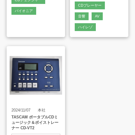
CDチェンジャー
CDプレーヤー
販売のご案内
パイオニア
音響
AV
ハイレゾ
会社案内
お知らせ
AMESYO MAGAGINE
アート工芸事業部/アメプリ！
お問合せ
2024/11/07
本社
TASCAM ポータブルCDミ
ュージック＆ボイストレー
ナー CD-VT2