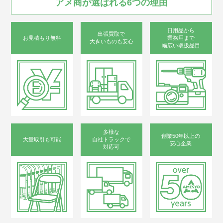
アメ商が
選ばれる
6つの
理由
日用品から
出張買取で
お見積もり無料
業務用まで
大きいものも安心
幅広い取扱品目
多様な
創業50年以上の
大量取引も可能
自社トラックで
安心企業
対応可