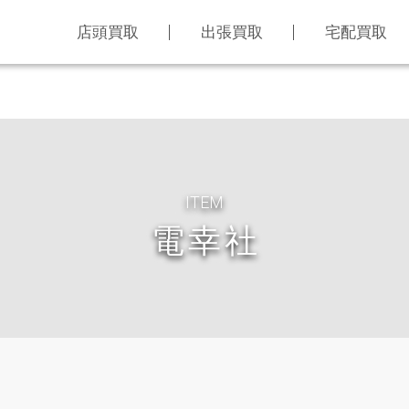
店頭買取
出張買取
宅配買取
ITEM
電幸社
LINE査定
買取アイテム