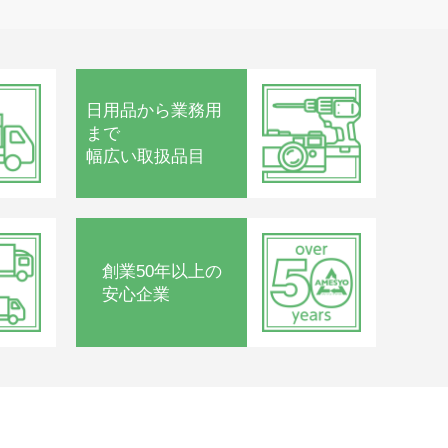
日用品から
業務用
まで
幅広い取扱品目
創業50年以上の
安心企業