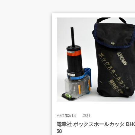
お客様の声
店舗案内
お知らせ
2021/03/13
本社
電幸社 ボックスホールカッタ BHC
お問合せ
58