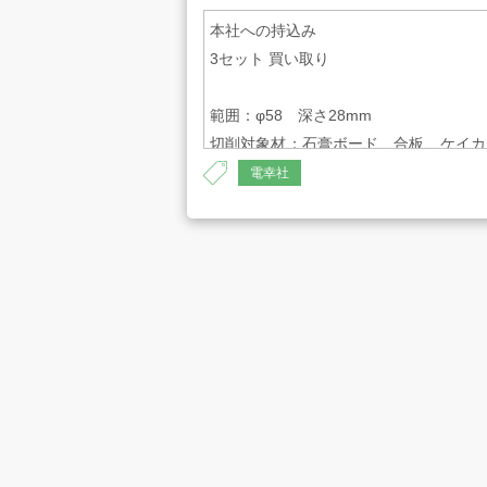
本社への持込み
3セット 買い取り
範囲：φ58 深さ28mm
切削対象材：石膏ボード、合板、ケイカ
プライバシーポリシー
古物営業法に
板
電幸社