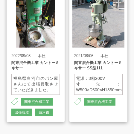
買取アイテム
お客様の声
よくあるご質問
2022/09/08
本社
2021/08/06
本社
関東混合機工業 カントーミ
関東混合機工業 カントーミ
キサー
キサー SS型111
スタッフインタビュー
福島県白河市のパン屋
電源：3相200V
さんにて出張買取させ
寸法：
ていただきました。
W500×D600×H1350mm
店舗案内
関東混合機工業
関東混合機工業
AH-1348
出張買取
白河市
販売のご案内
会社案内