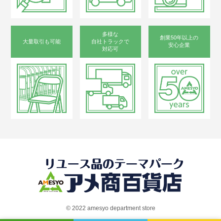
多様な
創業50年以上の
大量取引も可能
自社トラックで
安心企業
対応可
©︎ 2022 amesyo department store