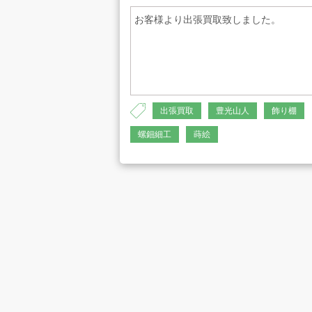
お客様より出張買取致しました。
プライバシーポリシー
古物営業法に
出張買取
豊光山人
飾り棚
螺鈿細工
蒔絵