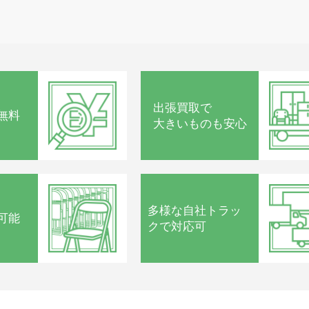
出張買取で
無料
大きいものも安心
多様な
自社トラッ
可能
クで
対応可