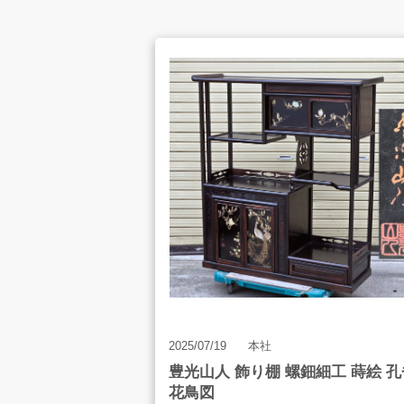
お客様の声
店舗案内
お知らせ
2025/07/19
本社
豊光山人 飾り棚 螺鈿細工 蒔絵 孔
花鳥図
お問合せ