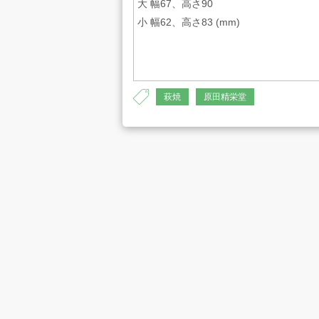
大 幅67、高さ90
小 幅62、高さ83 (mm)
プライバシーポリシー
古物営業法に
萩焼
原田精栄堂