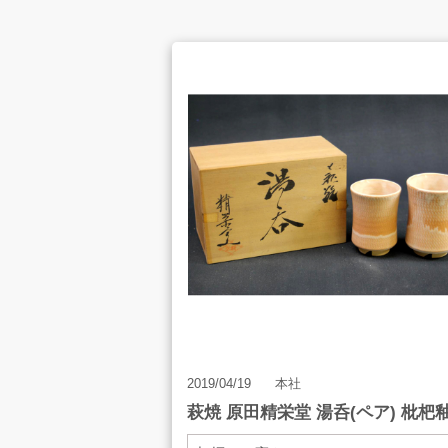
お客様の声
店舗案内
お知らせ
2019/04/19
本社
萩焼 原田精栄堂 湯呑(ペア) 枇杷
お問合せ