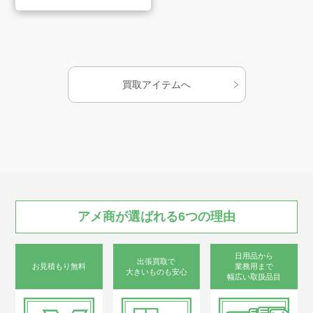
会社案内
お知らせ
買取アイテムへ
AMESYO MAGAGINE
アート工芸事業部/アメプリ！
お問合せ
アメ商が
選ばれる
6つの
理由
日用品から
出張買取で
お見積もり無料
業務用まで
大きいものも安心
プライバシーポリシー
幅広い取扱品目
古物営業法に基づく表示
サイトマップ