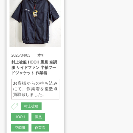
買取アイテム
お客様の声
2025/04/03
本社
よくあるご質問
村上被服 HOOH 鳳凰 空調
服 サイドファン 半袖フー
ドジャケット 作業着
スタッフインタビュー
お客様からの持ち込み
にて、作業着を複数点
買取致しました。
店舗案内
村上被服
販売のご案内
HOOH
鳳凰
空調服
作業着