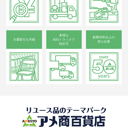
多様な
創業50年以上の
大量取引も可能
自社トラックで
安心企業
対応可