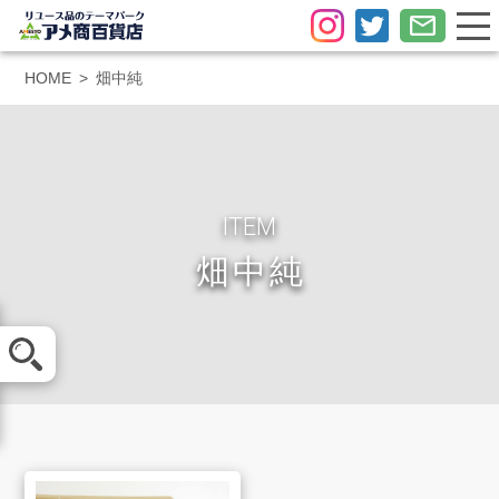
HOME
畑中純
ITEM
畑中純
メール査定
LINE査定
買取方法