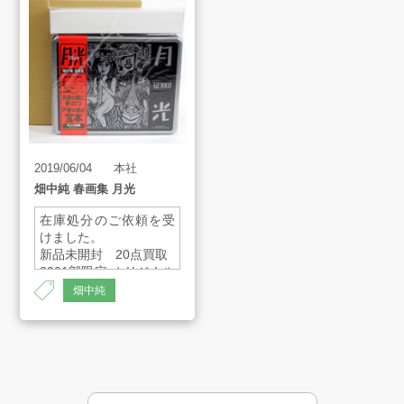
買取アイテム
お客様の声
よくあるご質問
2019/06/04
本社
畑中純 春画集 月光
スタッフインタビュー
在庫処分のご依頼を受
けました。
新品未開封 20点買取
2001部限定 オリジナル
店舗案内
アルミBOX
畑中純
品名 ：春画集「月
販売のご案内
光」
作者 ：畑中 純
出版社：モッツ出版
会社案内