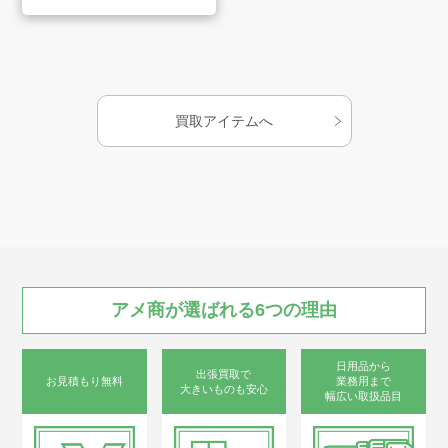
会社案内
お知らせ
買取アイテムへ
AMESYO MAGAGINE
アート工芸事業部/アメプリ！
お問合せ
アメ商が
選ばれる
6つの
理由
日用品から
出張買取で
お見積もり無料
業務用まで
大きいものも安心
プライバシーポリシー
幅広い取扱品目
古物営業法に基づく表示
サイトマップ