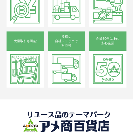
多様な
創業50年以上の
大量取引も可能
自社トラックで
安心企業
対応可