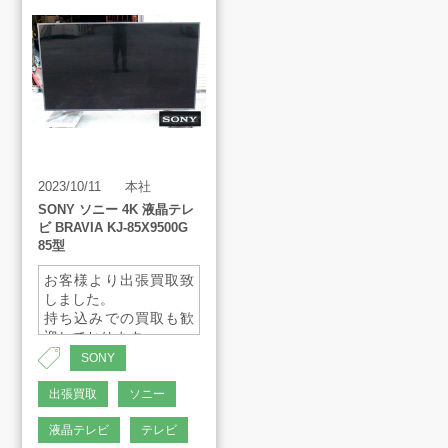
買取アイテム
お客様の声
2023/10/11
本社
よくあるご質問
SONY ソニー 4K 液晶テレ
ビ BRAVIA KJ-85X9500G
85型
スタッフインタビュー
お客様より出張買取致
しました。
持ち込みでの買取も歓
店舗案内
迎しております。
ご気軽にご連絡くださ
SONY
いませ。
販売のご案内
出張買取
ソニー
液晶テレビ
テレビ