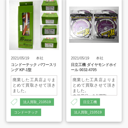
よくあるご質問
スタッフインタビュー
店舗案内
2021/05/19
本社
2021/05/19
本社
販売のご案内
コンドーテック パワースリ
日立工機 ダイヤモンドホイ
ング KP-1型
ール 0032-4705
廃業した工具店よりま
廃業した工具店よりま
会社案内
とめて買取させて頂き
とめて買取させて頂き
ました。
ました。
未使用品 8点買取
・幅50mm×長さ1ｍ
お知らせ
法人買取_210519
日立工機
・幅50mm×長さ3ｍ
100mm ディスクグライ
・幅50mm×長さ4ｍ
ンダ用
コンドーテック
法人買取_210519
・幅75mm×長さ1.5ｍ
110mm カッタ用
AMESYO MAGAGINE
105D×1.6T×1.2E×20H