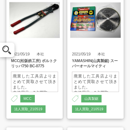
メール査定
2021/05/19
本社
2021/05/19
本社
LINE査定
MCC(松阪鉄工所) ボルトク
YAMASHIN(山真製鋸) スー
リッパ750 BC-0775
パーオールマイティ
廃業した工具店よりま
廃業した工具店よりま
買取方法
とめて買取させて頂き
とめて買取させて頂き
ました。
ました。
未使用品 7点買取
未使用品 3点買取
MCC
山真製鋸
買取アイテム
サイズ：750
外径255mm チップソー
質量：3.85kg
法人買取_210519
法人買取_210519
お客様の声