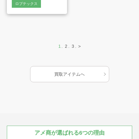
1.25、2.0、3.5、5.5m2
ロブテックス
1
2
3
>
買取アイテムへ
アメ商が
選ばれる
6つの
理由