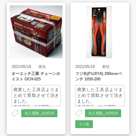
アート工芸事業部/アメプリ！
お問合せ
2021/05/19
本社
2021/05/19
本社
プライバシーポリシー
オーエッチ工業 チェーンホ
フジ矢(FUJIYA) 200mmペ
古物営業法に基づく表示
サイトマップ
イスト OCH-025
ンチ 1050-200
廃業した工具店よりま
廃業した工具店よりま
とめて買取させて頂き
とめて買取させて頂き
ました。
ました。
未使用品 3点買取
未使用品 11点買取
法人買取_210519
法人買取_210519
定格荷重：0.25t
標準揚程：2.5m
フジ矢