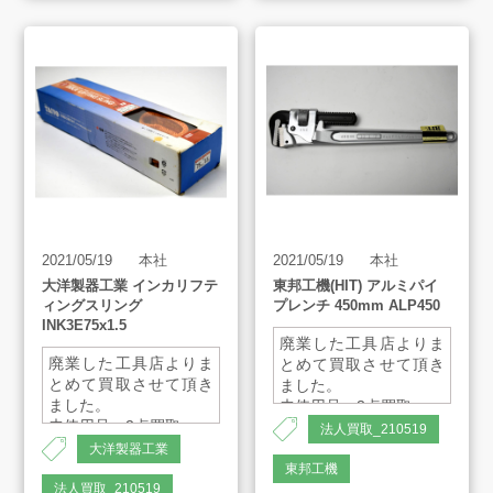
2021/05/19
本社
2021/05/19
本社
大洋製器工業 インカリフテ
東邦工機(HIT) アルミパイ
ィングスリング
プレンチ 450mm ALP450
INK3E75x1.5
廃業した工具店よりま
廃業した工具店よりま
とめて買取させて頂き
とめて買取させて頂き
ました。
ました。
未使用品 3点買取
未使用品 2点買取
法人買取_210519
大洋製器工業
スリング幅：75mm
東邦工機
長さ：1.5m
法人買取_210519