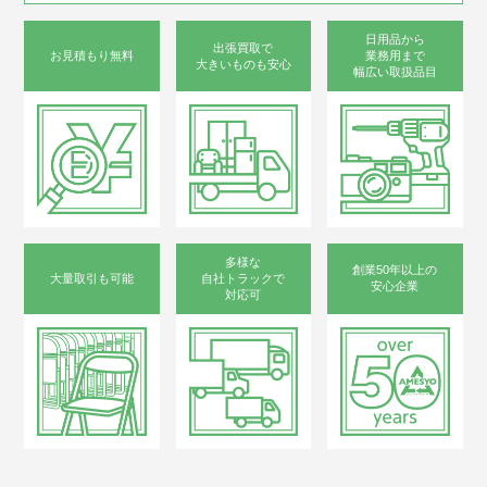
日用品から
出張買取で
お見積もり無料
業務用まで
大きいものも安心
幅広い取扱品目
多様な
創業50年以上の
大量取引も可能
自社トラックで
安心企業
対応可