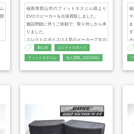
ム
福島県郡山市のフィットネスジム様より
福
買
EVのスピーカーを出張買取しました。
マ
施設閉鎖に伴うご依頼で、取り外しから承
ま
AMESYO MAGAGINE
りました。
ダ
エレクトロボイスは人気のメーカーですの
そ
で、高い買取価格が期待できます。
し
郡山市
エレクトロボイス
フィットネスジム
法人買取_20220401
フ
・品名
メ
フルレンジスピーカー
・
・型番
・
SX300
M
基づく表示
・メーカー
サイトマップ
・
Electro-Voice/エレクトロボイス
1
・周波数特性
・