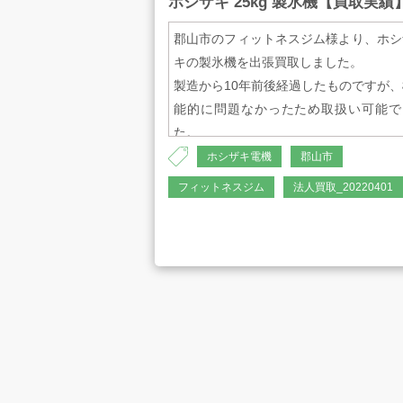
ホシザキ 25kg 製氷機【買取実績
700W
郡山市のフィットネスジム様より、ホシ
キの製氷機を出張買取しました。
・最大入力
製造から10年前後経過したものですが、
+21dBu
能的に問題なかったため取扱い可能で
た。
・クロストーク
ホシザキ電機
郡山市
-80dB未満
・メーカー
フィットネスジム
法人買取_20220401
ホシザキ
・入力インピーダンス
20kΩ
・機種名
IM-25M-1
・S／N比
107dB
・製氷能力
約24/26kg/日(50/60Hz)
・寸法
約19/22kg/日(50/60Hz)
W483×D422×H88mm