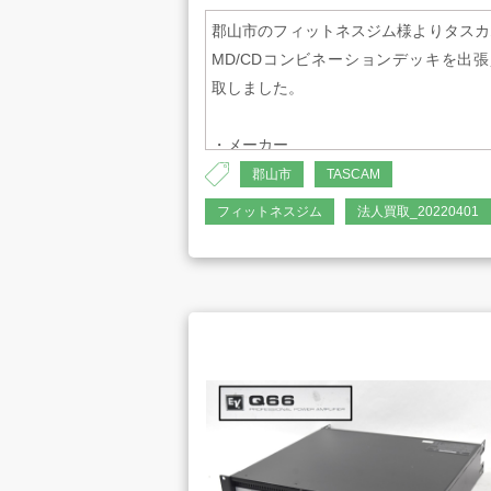
郡山市のフィットネスジム様よりタスカ
MD/CDコンビネーションデッキを出張
取しました。
お知らせ
・メーカー
TASCAM/タスカム
郡山市
TASCAM
フィットネスジム
法人買取_20220401
・品名
お問合せ
MD/CDコンビネーションデッキ
・型番
MD-CD1MKIII
プライバシーポリシー
・電源
古物営業法に
AC100V、50-60Hz
・消費電力