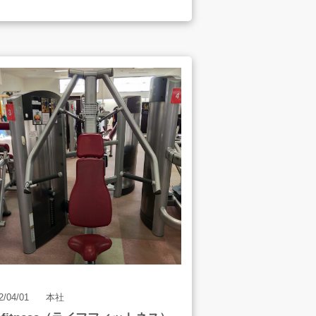
型式
095
電源
相100V 50/60HZ
総合消費電力
00W
サイズ
85ｍｍ×220ｍｍ×440ｍｍ
コンテナ容量
4L
2/04/01
本社