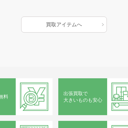
・
・周波数
約
50/60Hz
1
買取アイテムへ
・消費電力
・
225/265W
・能力
注出能力
約202杯 100ml/杯 6杯/分(25℃→10℃以下)
約249杯 100ml/杯 3杯/分(25℃→10℃以下)
約150杯 150ml/杯 3杯/分(25℃→10℃以下)
約101杯 200ml/杯 3杯/分(25℃→10℃以下)
出張買取で
無料
プルダウン時間
大きいものも安心
4.5/3.5時間 (冷却水温25℃から蓄氷完了ま
で)