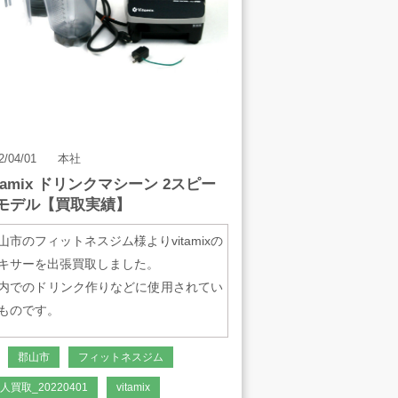
0V AC 50/60Hz
最大外形寸法
444×H500×D130mm
重量
8kg
2/04/01
本社
itamix ドリンクマシーン 2スピー
モデル【買取実績】
山市のフィットネスジム様よりvitamixの
キサーを出張買取しました。
内でのドリンク作りなどに使用されてい
ものです。
モデル
郡山市
フィットネスジム
M0110
人買取_20220401
vitamix