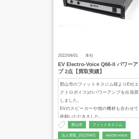
22W
・外形寸法
W483×D308×H94mm
・質量
5.4kg
2022/04/01
本社
EV Electro-Voice Q66-II パワー
プ 2点【買取実績】
郡山市のフィットネスジム様よりEV(エ
クトロボイス)のパワーアンプを出張買
しました。
EVのスピーカーや他の機材も合わせて
依頼いただきました。
郡山市
フィットネスジム
・メーカー
法人買取_20220401
electro voice