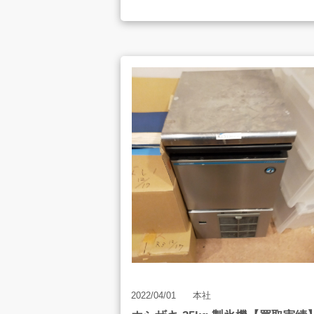
Electro-Voice ( エレクトロボイス )
・品番
Q66-II
・タイプ
2チャンネル
・ダンピングファクター
300以上
・入力端子
XLR
・出力端子
スピコン
2022/04/01
本社
・消費電力