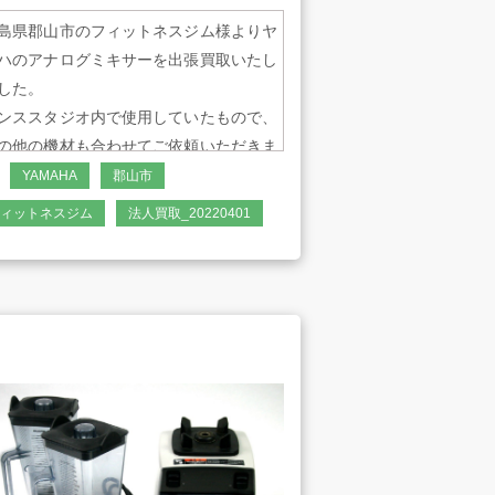
島県郡山市のフィットネスジム様よりヤ
ハのアナログミキサーを出張買取いたし
した。
アート工芸事業部/アメプ
リ！
ンススタジオ内で使用していたもので、
の他の機材も合わせてご依頼いただきま
た。
YAMAHA
郡山市
ィットネスジム
法人買取_20220401
ーカー
YAMAHA
品番
G16XU
デジタルエフェクト
（24種類）
電源