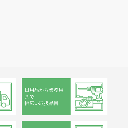
寸法
 幅 1,400mm × 奥行 1,400mm × 高さ
,780mm
重量：約 350kg
日用品から
業務用
まで
幅広い取扱品目