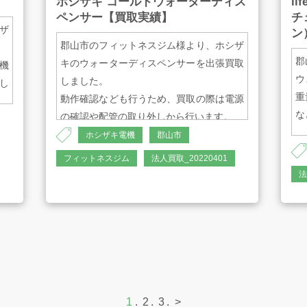
】
ホシザキ コールドウォーターディス
l
ペンサー【買取実績】
チ
フルレンジ 11.5cm
ザ
ン
郡山市のフィットネスジム様より、ホシザ
・入力端子
郡
キのウォーターディスペンサーを出張買取
機
2P標準ジャック×2 キャノン×2
ウ
しました。
し
XLR-3-32 極性：ピン2、3ホット、ピン1
重
動作確認なども行うため、買取の際は電源
コールド
な
の確認や配管の取り外しから行います。
ホシザキ電機
郡山市
・外形寸法
・
・メーカー
フィットネスジム
法人買取_20220401
W520mm×D331mm×H341mm
チ
ホシザキ
法
・質量
・
・型番
約17.0kg（カバー有）、約14.0kg（カバー
ラ
DIW-30A-P
無）
・
・電源
F2
単相100V
1
2
3
>