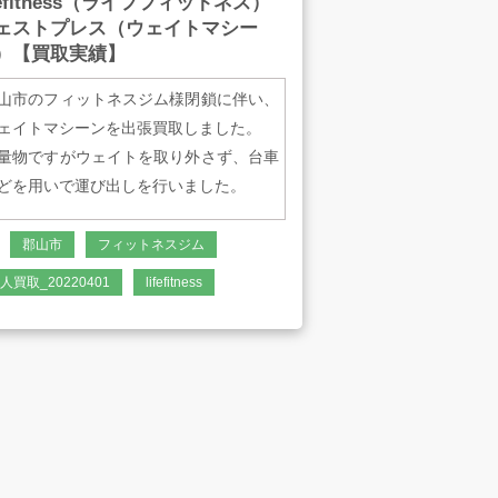
ifefitness（ライフフィットネス）
ェストプレス（ウェイトマシー
）【買取実績】
山市のフィットネスジム様閉鎖に伴い、
ェイトマシーンを出張買取しました。
量物ですがウェイトを取り外さず、台車
どを用いで運び出しを行いました。
商 品 名
郡山市
フィットネスジム
ェストプレス
人買取_20220401
lifefitness
メーカー
イフフィットネス
型番
CP-501632