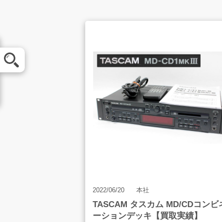
メール査定
買取方法
お客様の声
2022/06/20
本社
TASCAM タスカム MD/CDコンビ
店舗案内
ーションデッキ【買取実績】