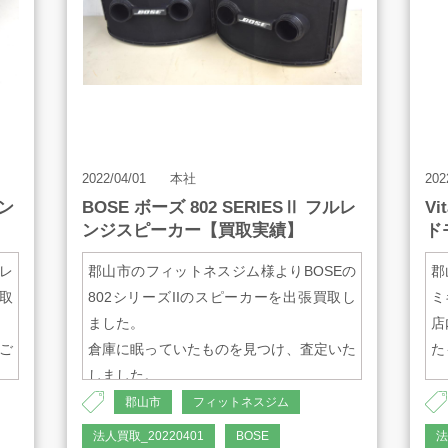
50 Hz - 20,000Hz(-10dB)
10
・許容入力
・
300W(RMS)、600W（PGM)
W
・ウーハーユニット
・
12インチウーハーDL12-BFH
6.
2022/04/01
本社
202
アン
BOSE ボーズ 802 SERIESⅡ フルレ
V
ンジスピーカー【買取実績】
ド
・出力音圧レベル
99dB
レ
郡山市のフィットネスジム様よりBOSEの
郡
取
802シリーズIIのスピーカーを出張買取し
ミ
・外形寸法
ました。
店
W429mm×D312mm×H586mm
ご
倉庫に眠っていたものを見つけ、査定いた
た
しました。
・質量
・
郡山市
フィットネスジム
約14.5kg
・メーカー
V
法人買取_20220401
BOSE
法