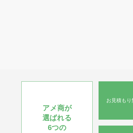
・貯氷量
・重量
自然落下時貯氷量：約8.5kg
14.8kg
最大ストック量：約14kg
・電源
単相100V 50/60Hz 0.55kVA(5.5A)
・消費電力
160/180W
・外形寸法
幅395×奥行450×高さ770mm
お見積もり
アメ商が
選ばれる
6つの