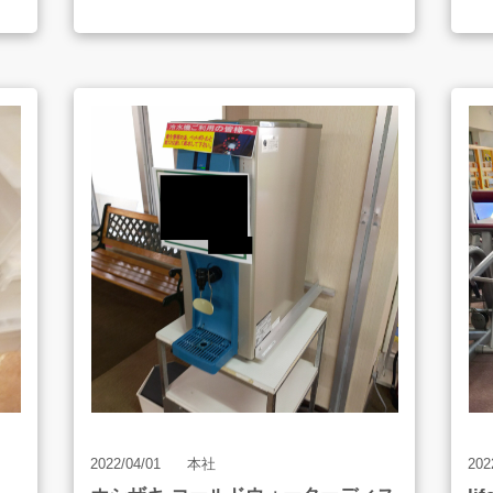
BOSE/ボーズ
・
・品名
10
フルレンジスピーカー
・
・型番
単
802 SERIESⅡ
・
・再生周波数帯域
9
50Hz～16kHz
・
・許容入力
1
240W（rms）、600W（peak）
・
・インピーダンス
1.
8Ω
2022/04/01
本社
202
・ユニット