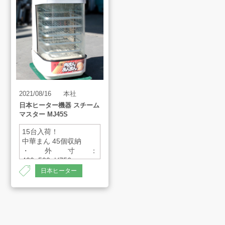
買取アイテム
お客様の声
よくあるご質問
2021/08/16
本社
日本ヒーター機器 スチーム
マスター MJ45S
スタッフインタビュー
15台入荷！
中華まん 45個収納
・外寸：
店舗案内
400×500×H756mm
・重量：24.5kg
日本ヒーター
・容量：4.5L
販売のご案内
会社案内