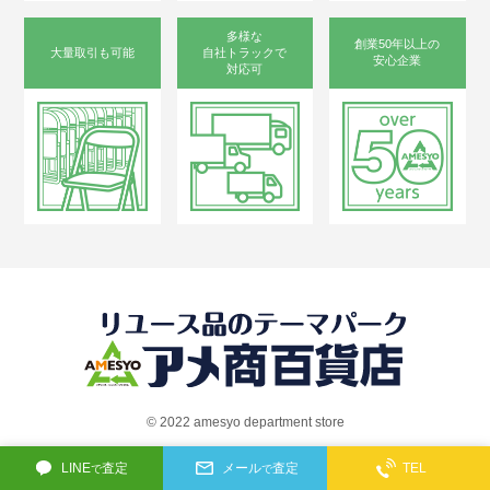
多様な
創業50年以上の
大量取引も可能
自社トラックで
安心企業
対応可
©︎ 2022 amesyo department store
LINE
査定
メール
査定
TEL
で
で