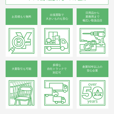
日用品から
出張買取で
お見積もり無料
業務用まで
大きいものも安心
幅広い取扱品目
多様な
創業50年以上の
大量取引も可能
自社トラックで
安心企業
対応可