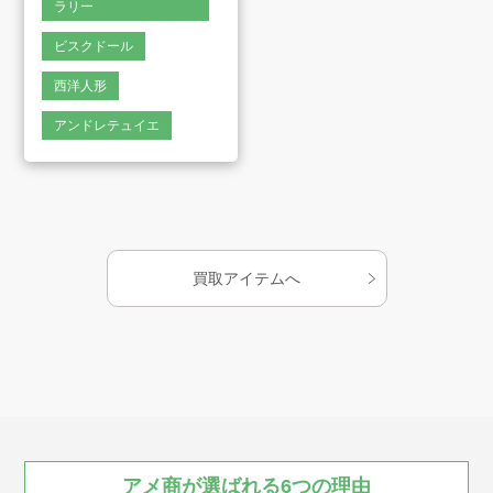
ラリー
会社案内
ビスクドール
西洋人形
お知らせ
アンドレテュイエ
AMESYO MAGAGINE
アート工芸事業部/アメプリ！
買取アイテムへ
お問合せ
プライバシーポリシー
古物営業法に基づく表示
サイトマップ
アメ商が
選ばれる
6つの
理由