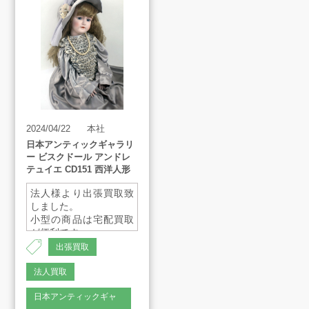
買取方法
買取アイテム
お客様の声
2024/04/22
本社
よくあるご質問
日本アンティックギャラリ
ー ビスクドール アンドレ
テュイエ CD151 西洋人形
スタッフインタビュー
法人様より出張買取致
しました。
小型の商品は宅配買取
が便利です。
店舗案内
ご気軽にご連絡くださ
出張買取
いませ。
法人買取
販売のご案内
日本アンティックギャ