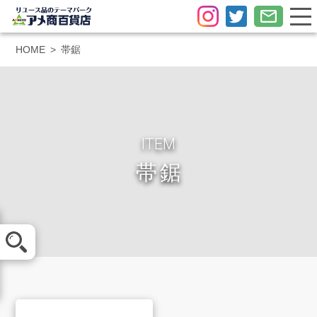
HOME
帯鋸
ITEM
帯鋸
メール査定
LINE査定
買取方法