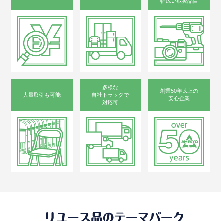
幅広い取扱品目
多様な
創業50年以上の
大量取引も可能
自社トラックで
安心企業
対応可