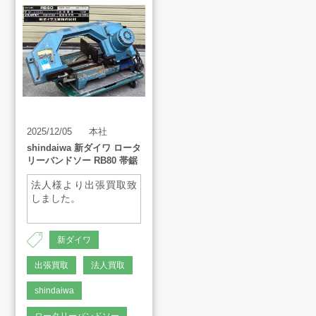
買取アイテム
お客様の声
2025/12/05
本社
よくあるご質問
shindaiwa 新ダイワ ロータ
リーバンドソー RB80 帯鋸
スタッフインタビュー
法人様より出張買取致
しました。
店舗案内
新ダイワ
出張買取
法人買取
販売のご案内
shindaiwa