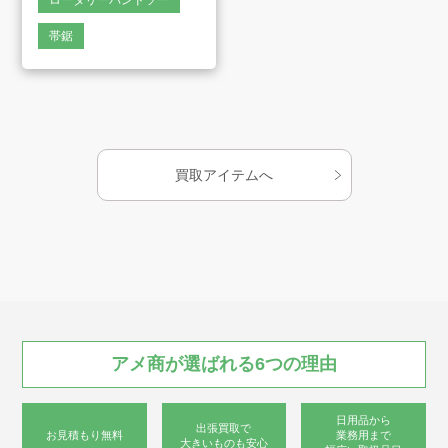
ロータリーバンドソー
会社案内
帯鋸
お知らせ
AMESYO MAGAGINE
買取アイテムへ
アート工芸事業部/アメプリ！
お問合せ
アメ商が
選ばれる
6つの
理由
プライバシーポリシー
日用品から
古物営業法に基づく表示
サイトマップ
出張買取で
お見積もり無料
業務用まで
大きいものも安心