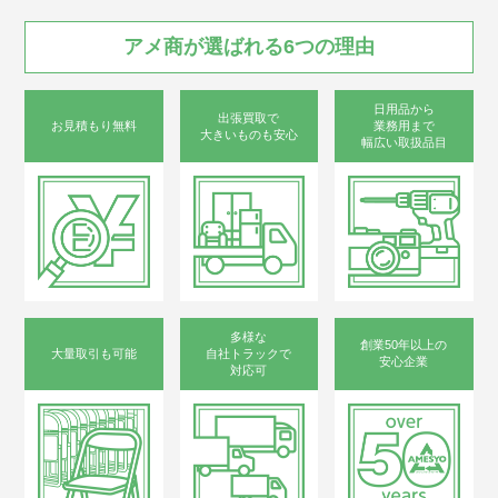
アメ商が
選ばれる
6つの
理由
日用品から
出張買取で
お見積もり無料
業務用まで
大きいものも安心
幅広い取扱品目
多様な
創業50年以上の
大量取引も可能
自社トラックで
安心企業
対応可