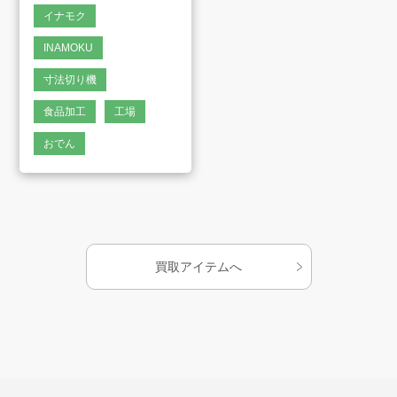
イナモク
会社案内
INAMOKU
寸法切り機
お知らせ
食品加工
工場
AMESYO MAGAGINE
おでん
アート工芸事業部/アメプリ！
お問合せ
買取アイテムへ
プライバシーポリシー
古物営業法に基づく表示
サイトマップ