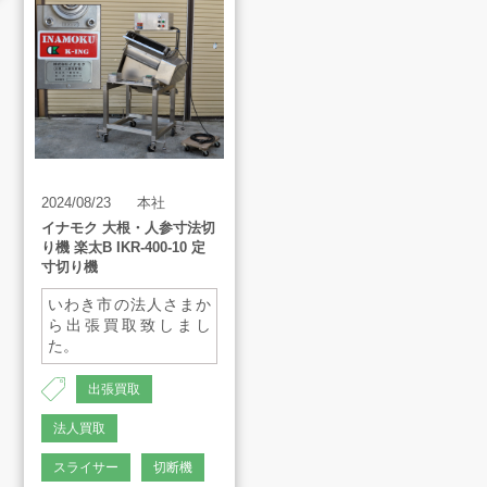
買取方法
買取アイテム
お客様の声
2024/08/23
本社
イナモク 大根・人参寸法切
よくあるご質問
り機 楽太B IKR-400-10 定
寸切り機
いわき市の法人さまか
スタッフインタビュー
ら出張買取致しまし
た。
店舗案内
出張買取
法人買取
販売のご案内
スライサー
切断機