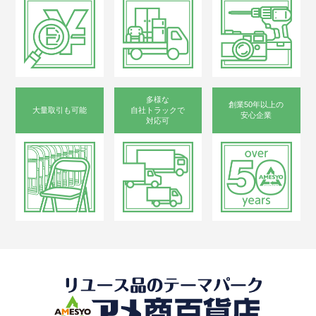
多様な
創業50年以上の
大量取引も可能
自社トラックで
安心企業
対応可