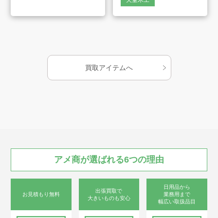
天童木工
会社案内
お知らせ
AMESYO MAGAGINE
買取アイテムへ
アート工芸事業部/アメプリ！
お問合せ
アメ商が
選ばれる
6つの
理由
日用品から
出張買取で
プライバシーポリシー
お見積もり無料
業務用まで
大きいものも安心
幅広い取扱品目
古物営業法に基づく表示
サイトマップ