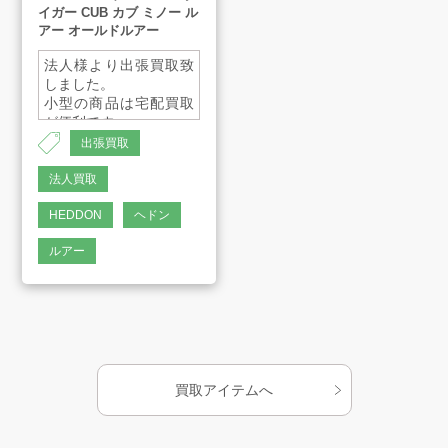
イガー CUB カブ ミノー ル
アー オールドルアー
プライバシーポリシー
法人様より出張買取致
古物営業法に基づく表示
サイトマップ
しました。
小型の商品は宅配買取
が便利です。
ご気軽にご連絡くださ
出張買取
いませ。
法人買取
HEDDON
ヘドン
ルアー
買取アイテムへ