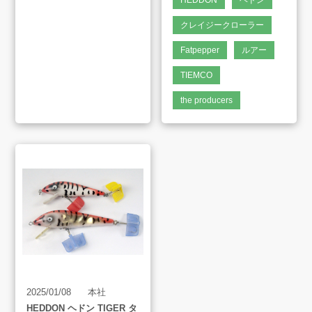
HEDDON
ヘドン
クレイジークローラー
販売のご案内
Fatpepper
ルアー
TIEMCO
会社案内
the producers
お知らせ
AMESYO MAGAGINE
アート工芸事業部/アメプリ！
お問合せ
2025/01/08
本社
HEDDON ヘドン TIGER タ