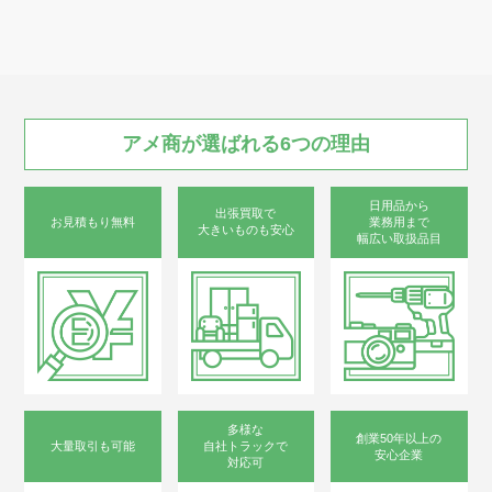
アメ商が
選ばれる
6つの
理由
日用品から
出張買取で
お見積もり無料
業務用まで
大きいものも安心
幅広い取扱品目
多様な
創業50年以上の
大量取引も可能
自社トラックで
安心企業
対応可