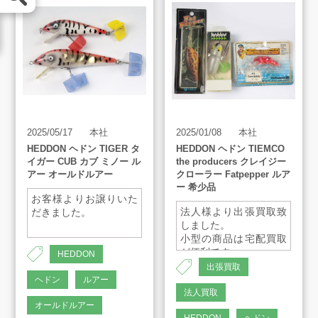
LINE査定
買取方法
買取アイテム
2025/05/17
本社
2025/01/08
本社
HEDDON ヘドン TIGER タ
HEDDON ヘドン TIEMCO
イガー CUB カブ ミノー ル
the producers クレイジー
お客様の声
アー オールドルアー
クローラー Fatpepper ルア
ー 希少品
お客様よりお譲りいた
よくあるご質問
法人様より出張買取致
だきました。
しました。
小型の商品は宅配買取
が便利です。
HEDDON
スタッフインタビュー
ご気軽にご連絡くださ
出張買取
いませ。
ヘドン
ルアー
法人買取
店舗案内
オールドルアー