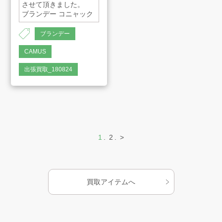
させて頂きました。
ブランデー コニャック
品名 ：CAMUS
ブランデー
EXTRA
メーカー：CAMUS
CAMUS
容量 ：700ml
出張買取_180824
原産国 ：フランス
1
2
>
買取アイテムへ