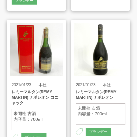
ブランデー
よくあるご質問
スタッフインタビュー
店舗案内
販売のご案内
2021/01/23
本社
2021/01/23
本社
レミーマルタン(REMY
レミーマルタン(REMY
会社案内
MARTIN) ナポレオン コニ
MARTIN) ナポレオン
ャック
未開栓 古酒
未開栓 古酒
内容量：700ml
お知らせ
内容量：700ml
ブランデー
AMESYO MAGAGINE