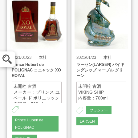
メール査定
2021/01/23
本社
2021/01/23
本社
Prince Hubert de
ラーセン(LARSEN) バイキ
POLIGNAC コニャック XO
ングシップ マーブル グリ
LINE査定
ROYAL
ーン
未開栓 古酒
未開栓 古酒
買取方法
メーカー：プリンス ユ
VIKING SHIP
ベール ド ポリニャック
内容量：700ml
内容量：700ml
ブランデー
買取アイテム
Prince Hubert de
LARSEN
POLIGNAC
お客様の声