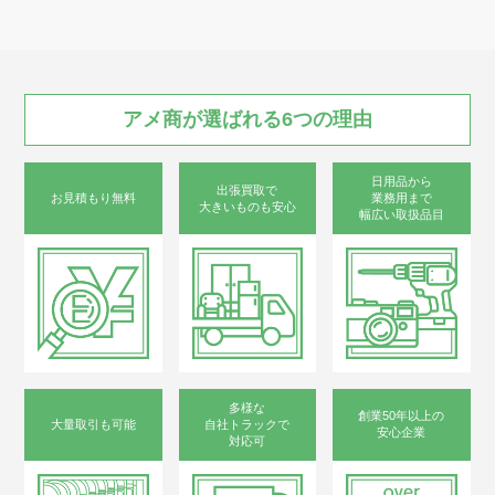
アメ商が
選ばれる
6つの
理由
日用品から
出張買取で
お見積もり無料
業務用まで
大きいものも安心
幅広い取扱品目
多様な
創業50年以上の
大量取引も可能
自社トラックで
安心企業
対応可