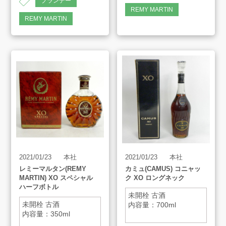
ブランデー
REMY MARTIN
REMY MARTIN
アート工芸事業部/アメプリ！
お問合せ
プライバシーポリシー
古物営業法に基づく表示
サイトマップ
2021/01/23
本社
2021/01/23
本社
レミーマルタン(REMY
カミュ(CAMUS) コニャッ
MARTIN) XO スペシャル
ク XO ロングネック
ハーフボトル
未開栓 古酒
未開栓 古酒
内容量：700ml
内容量：350ml