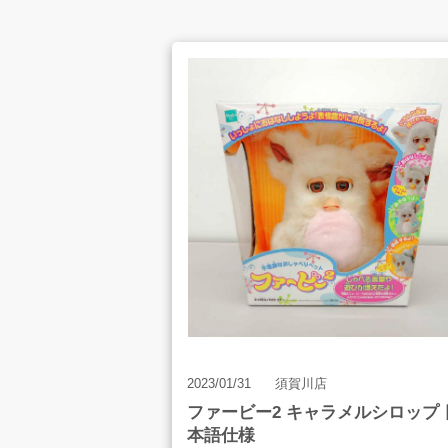
お客様の声
店舗案内
お知らせ
2023/01/31
須賀川店
ファービー2 キャラメルシロップ 
お問合せ
本語仕様