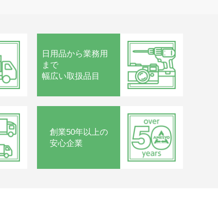
日用品から
業務用
まで
幅広い取扱品目
創業50年以上の
安心企業