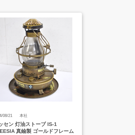
スタッフインタビュー
会社案内
アート工芸事業部/アメプ
リ！
4/08/21
本社
ッセン 灯油ストーブ IS-1
REESIA 真鍮製 ゴールドフレーム