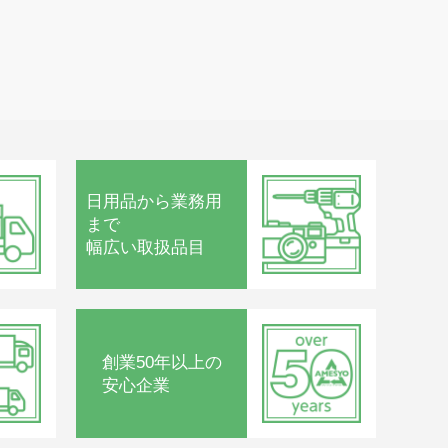
日用品から
業務用
まで
幅広い取扱品目
創業50年以上の
安心企業