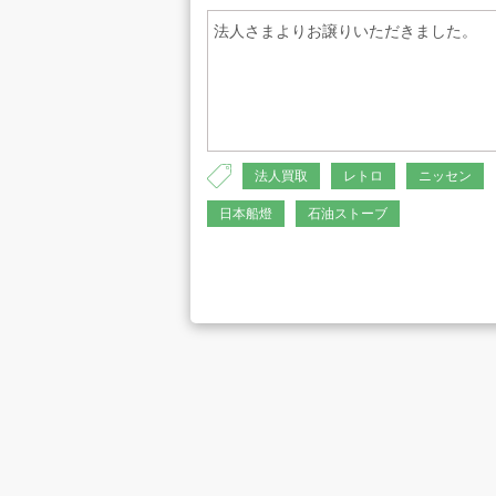
法人さまよりお譲りいただきました。
プライバシーポリシー
古物営業法に
法人買取
レトロ
ニッセン
日本船燈
石油ストーブ