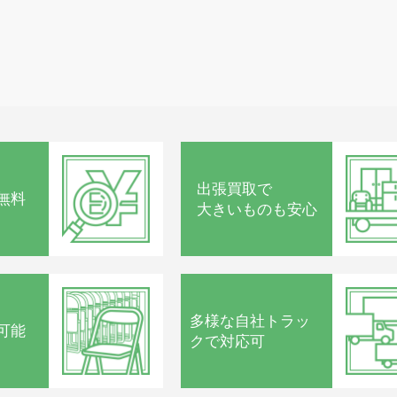
出張買取で
無料
大きいものも安心
多様な
自社トラッ
可能
クで
対応可