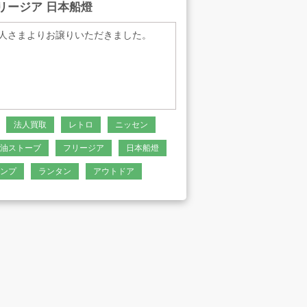
リージア 日本船燈
人さまよりお譲りいただきました。
法人買取
レトロ
ニッセン
油ストーブ
フリージア
日本船燈
ンプ
ランタン
アウトドア