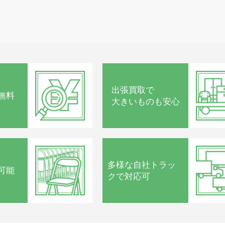
出張買取で
無料
大きいものも安心
多様な
自社トラッ
可能
クで
対応可