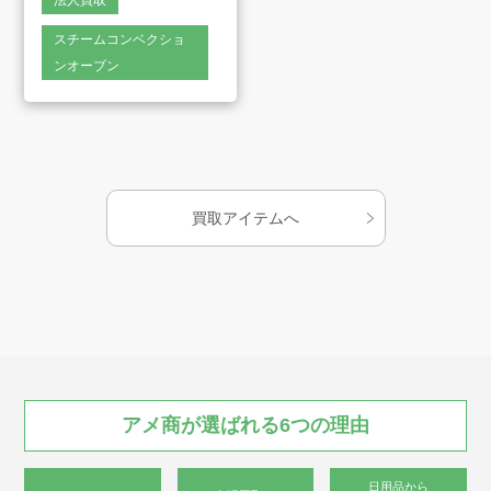
法人買取
会社案内
スチームコンベクショ
ンオーブン
お知らせ
AMESYO MAGAGINE
買取アイテムへ
アート工芸事業部/アメプリ！
お問合せ
アメ商が
選ばれる
6つの
理由
プライバシーポリシー
古物営業法に基づく表示
サイトマップ
日用品から