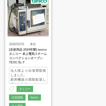
買取方法
買取アイテム
お客様の声
2026/02/25
本社
よくあるご質問
[未使用品 2024年製] tanico
タニコー 卓上電気スチーム
コンベクションオーブン
TESC-5L-T
スタッフインタビュー
法人様より出張買取致
しました。
店舗案内
厨房機器の買取歓迎し
ております。
出張買取も可能ですの
タニコー
で、ご気軽にご連絡く
販売のご案内
ださいませ。
出張買取
tanico