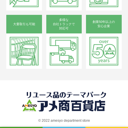
多様な
創業50年以上の
大量取引も可能
自社トラックで
安心企業
対応可
©︎ 2022 amesyo department store