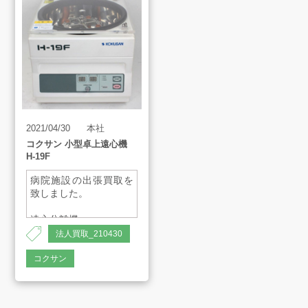
買取アイテム
お客様の声
よくあるご質問
2021/04/30
本社
コクサン 小型卓上遠心機
H-19F
スタッフインタビュー
病院施設の出張買取を
致しました。
店舗案内
遠心分離機
4000rpm
法人買取_210430
最大400mL×4本
コクサン
販売のご案内
会社案内