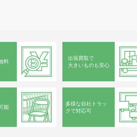
出張買取で
無料
大きいものも安心
多様な
自社トラッ
可能
クで
対応可