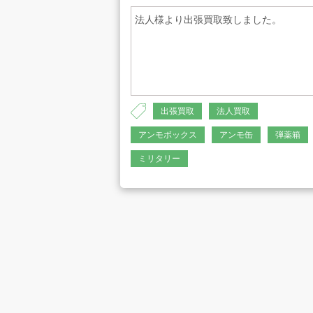
法人様より出張買取致しました。
プライバシーポリシー
古物営業法に
出張買取
法人買取
アンモボックス
アンモ缶
弾薬箱
ミリタリー