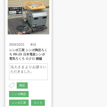
買取アイテム
お客様の声
2024/10/21
本社
よくあるご質問
シンポ工業 シンポ陶芸ろく
ろ RK-2X 日本電産シンポ
電気ろくろ ロクロ 轆轤
スタッフインタビュー
法人さまよりお譲りい
ただきました。
店舗案内
陶芸
販売のご案内
シンポ陶芸
シンポ工業
ろくろ