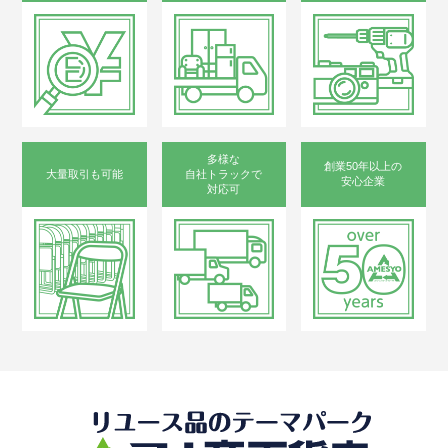
多様な
創業50年以上の
大量取引も可能
自社トラックで
安心企業
対応可