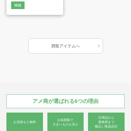
会社案内
轆轤
お知らせ
AMESYO MAGAGINE
買取アイテムへ
アート工芸事業部/アメプリ！
お問合せ
アメ商が
選ばれる
6つの
理由
プライバシーポリシー
日用品から
出張買取で
お見積もり無料
業務用まで
古物営業法に基づく表示
サイトマップ
大きいものも安心
幅広い取扱品目