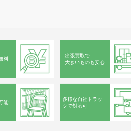
出張買取で
無料
大きいものも安心
多様な
自社トラッ
可能
クで
対応可