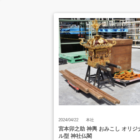
お客様の声
店舗案内
お知らせ
2024/04/22
本社
宮本卯之助 神輿 おみこし オリジ
ル型 神社仏閣
お問合せ