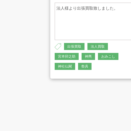
法人様より出張買取致しました。
プライバシーポリシー
古物営業法に
出張買取
法人買取
宮本卯之助
神輿
おみこし
神社仏閣
祭具