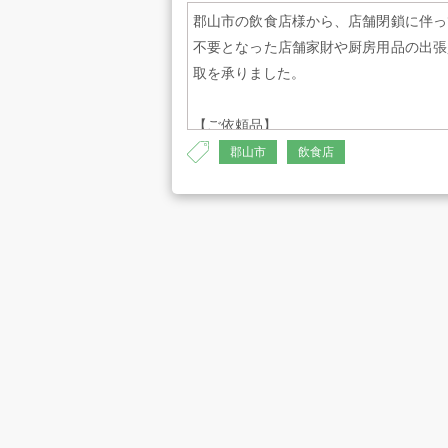
郡山市の飲食店様から、店舗閉鎖に伴っ
不要となった店舗家財や厨房用品の出張
取を承りました。
【ご依頼品】
・マルゼン コンベクションオーブン
郡山市
飲食店
MCO-7T
・maruzen 電磁フライヤー：MIF-18
・maruzen 茹で麺機：MGS-DTR
・ガステーブル
・maruzen 引き出し付き保管庫： BH
126N
・maruzen 吊戸棚：×2
・maruzen 棚付き保管庫：BH-126N
・1槽シンク
・1槽シンク：BS1-064N
・2槽シンク：BSM2-126L