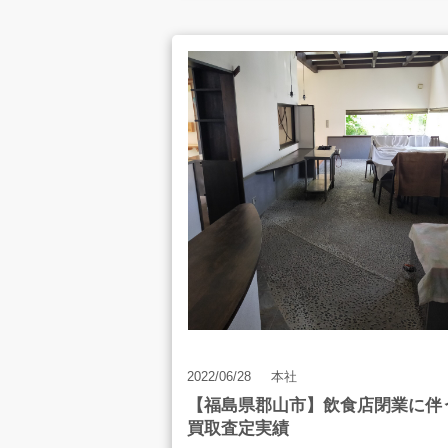
・tanico タニコー 業務用 作業台
・業務用 一槽シンク
・tanico タニコー 業務用 二層式シンク
・照明類 まとめ
2022/06/28
本社
【福島県郡山市】飲食店閉業に伴
買取査定実績