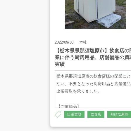
2022/09/30
本社
【栃木県県那須塩原市】飲食店の
業に伴う厨房用品、店舗備品の買
実績
栃木県那須塩原市の飲食店様の閉業にと
ない、不要となった厨房用品と店舗備品
出張買取を承りました。
【ご依頼品】
・ホシザキ 業務用冷蔵・冷凍庫
出張買取
飲食店
那須塩原市
・ホシザキ プレハブ冷蔵庫
・tanico タニコー 業務用一槽シンク