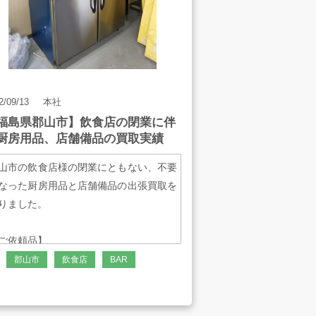
2/09/13
本社
福島県郡山市】飲食店の閉業に伴
厨房用品、店舗備品の買取実績
山市の飲食店様の閉業にともない、不要
なった厨房用品と店舗備品の出張買取を
りました。
ご依頼品】
大和冷機工業 大扉ジョッキクーラー
郡山市
飲食店
BAR
11ANYGP
大和冷機工業 食器洗浄機 DDW-DE6
サンヨー テーブル形冷蔵ショーケース