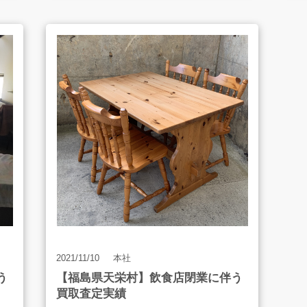
・LIXIL 流し台 引出し 右シンク
S
・フィンナンシェ用型・バット類
・
・その他
・
・
・
・A
等
2021/11/10
本社
う
【福島県天栄村】飲食店閉業に伴う
買取査定実績