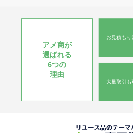
・ステンレス作業台：×3
・４人掛けテーブルイスセット：テーブ
×3、イス×12
・そば打ち台+足+麺棒
・器、厨房小物など 他：おまとめ
お見積もり
アメ商が
選ばれる
6つの
理由
大量取引も