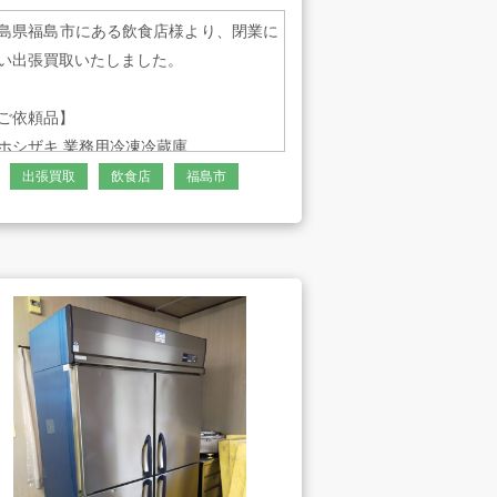
島県福島市にある飲食店様より、閉業に
アート工芸事業部/アメプ
い出張買取いたしました。
リ！
ご依頼品】
ホシザキ 業務用冷凍冷蔵庫
ホシザキ 業務用テーブル形冷蔵庫
出張買取
飲食店
福島市
ホシザキ キューブアイスメーカー
直本工業 冷凍麺解凍機
MAHLKONIG
エフエムアイ アイスコーヒーマシン
冷凍ショーケース
その他