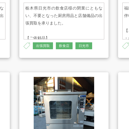
な
栃木県日光市の飲食店様の閉業にともな
福
AMESYO MAGAGINE
出
い、不要となった厨房用品と店舗備品の出
伴
張買取を承りました。
【
【ご依頼品】
・
・茹で麺機
・
出張買取
飲食店
日光市
・スープレンジ
・
・中華レンジ
・
・ガスレンジ2口タイプ
・
・大道産業 卓上フードカッター
・
・ミートチョッパー
・
・PRO COCK JAPAN卓上型電気フライ
・
基づく表示
サイトマップ
ヤー
・ホシザキ コールドテーブル
・ホシザキ 製氷機
・その他