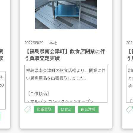
2022/09/29
本社
202
閉
【福島県南会津町】飲食店閉業に伴
【
取
う買取査定実績
う
福島県南会津町の飲食店様より、閉業に伴
郡
も
い厨房用品を出張買取しました。
と
の
承
【ご依頼品】
・マルゼン コンベクションオーブン
【
・フクシマガリレイ 業務用コールドテー
・
出張買取
飲食店
南会津町
ブル
2
・シャープ 冷蔵庫
・
・ハイアール 洗濯機
・