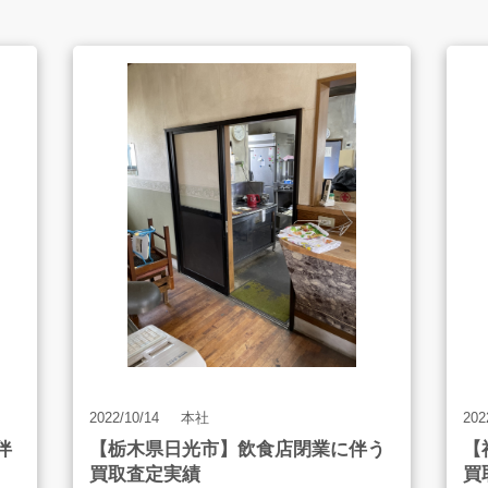
LINE査定
買取アイテム
よくあるご質問
2022/10/14
本社
202
販売のご案内
伴
【栃木県日光市】飲食店閉業に伴う
【
買取査定実績
買