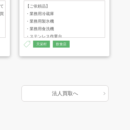
て
【ご依頼品】
買
・業務用冷蔵庫
・業務用製氷機
・業務用食洗機
・ステンレス作業台
：
・ステンレスシンク
天栄村
飲食店
・ステンレス保管庫
・木製テーブル／イスセット
・会議テーブル
・イス
D-
・呼び鈴
・スチール棚
法人買取へ
・アンプ
・鉄（スクラップ）
・その他（店舗用品／消耗品）