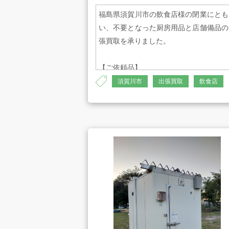
福島県須賀川市の飲食店様の閉業にとも
お知らせ
い、不要となった厨房用品と店舗備品の
張買取を承りました。
【ご依頼品】
・業務用冷蔵庫
須賀川市
出張買取
飲食店
お問合せ
・ガスレンジ
・製氷機
・冷凍ストッカー
・作業台
・シンク類
・冷凍庫
プライバシーポリシー
古物営業法に
・ガス炊飯器
・可動式収納棚
・その他