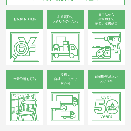
日用品から
出張買取で
お見積もり無料
業務用まで
大きいものも安心
幅広い取扱品目
多様な
創業50年以上の
大量取引も可能
自社トラックで
安心企業
対応可