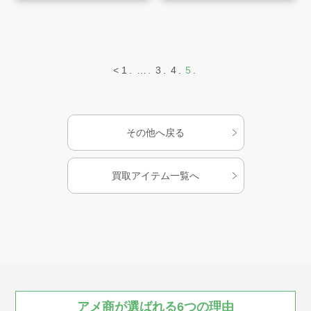
会社案内
お知らせ
<
1
…
3
4
5
AMESYO MAGAGINE
その他へ戻る
アート工芸事業部/アメプリ！
買取アイテム一覧へ
お問合せ
プライバシーポリシー
古物営業法に基づく表示
サイトマップ
アメ商が
選ばれる
6つの
理由