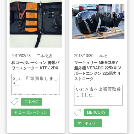
買取方法
買取アイテム
お客様の声
2019/02/28
二本松店
2018/10/30
本社
よくあるご質問
和コーポレーション 携帯パ
マーキュリー MERCURY
ワースターター KTP-12DX
船外機 VERADO 225XXLV
ボートエンジン 225馬力 4
2点、店頭買取しまし
ストローク
スタッフインタビュー
た。
いわき市へ出張買取致
しました。
電池：18000mAh リチ
ウムポリマー電池
店舗案内
二本松店
出力：USB：5V-1A・
5V-2A、12V-10A、19V-
和コーポレーション
MERCURY
3.5A
販売のご案内
マーキュリー
入力：14V-1A