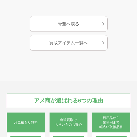
レンジファインダー：
質量：本体 約1200g
一つ目、二重像合致式
ファインダー：一眼距
離計連動逆ガリレオ式
骨董へ戻る
ファインダー、倍率
0.62
レンズ：olympus
買取アイテム一覧へ
D.ZUIKO 7.5cm F3.5 (3
群4枚)
シャッター：セイコー
舎 B、1～1/500秒 シン
クロ接点付き
撮影最短距離：1メート
ル、Auto Up(0.5-1m)
フィルム送り：自動巻
き止め (赤窓併用)
サイズ：
アメ商が
選ばれる
6つの
理由
140×103×51mm
重量：780g
製造年：1947～53年
日用品から
出張買取で
お見積もり無料
業務用まで
大きいものも安心
幅広い取扱品目