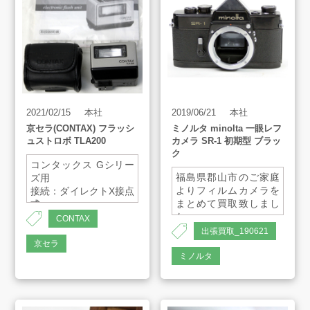
2021/02/15
本社
2019/06/21
本社
京セラ(CONTAX) フラッシ
ミノルタ minolta 一眼レフ
ュストロボ TLA200
カメラ SR-1 初期型 ブラッ
ク
コンタックス Gシリー
福島県郡山市のご家庭
ズ用
よりフィルムカメラを
接続：ダイレクトX接点
まとめて買取致しまし
式
た。
発光モード：TTLオー
CONTAX
ト、マニュアル
出張買取_190621
レンズ：AUTO
発光間隔：約3.5秒
京セラ
ROKKOR-PF 1:2
発光回数：約200回
ミノルタ
f=55mm