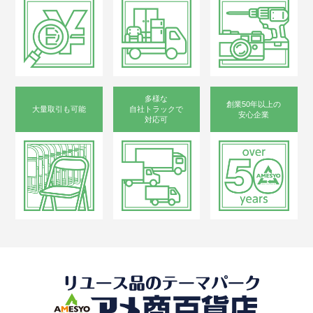
多様な
創業50年以上の
大量取引も可能
自社トラックで
安心企業
対応可