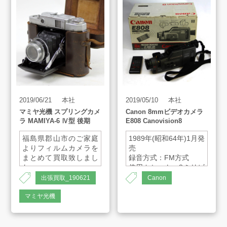
2019/06/21
本社
2019/05/10
本社
マミヤ光機 スプリングカメ
Canon 8mmビデオカメラ
ラ MAMIYA-6 Ⅳ型 後期
E808 Canovision8
福島県郡山市のご家庭
1989年(昭和64年)1月発
よりフィルムカメラを
売
まとめて買取致しまし
録音方式：FM方式
た。
使用カセット：8ミリビ
デオカセット
出張買取_190621
Canon
蛇腹カメラ
テープ速度：
フィルム：120ブロー
14.345mm/秒
マミヤ光機
ニー 6x6cm 12枚撮り
大きさ：約幅118×高さ
ピント合わせ：独自の
121×奥行296mm(微小
バックフォーカス式
突起を除く)