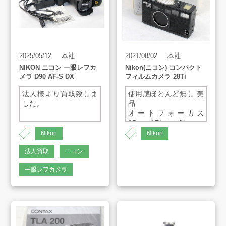
アート工芸事業部/アメプリ！
お問合せ
2025/05/12
本社
2021/08/02
本社
NIKON ニコン 一眼レフカ
Nikon(ニコン) コンパクト
メラ D90 AF-S DX
フィルムカメラ 28Ti
法人様より買取致しま
使用感ほとんど無し 美
した。
品
プライバシーポリシー
オートフォーカス
古物営業法に基づく表示
サイトマップ
35mm AEレンズシャッ
ターカメラ
Nikon
Nikon
レンズ：NIKKOR
28mm 1:2.8
法人買取
ニコン
使用フィルム：パト
一眼レフカメラ
ローネ入り35mmDX
フィルム