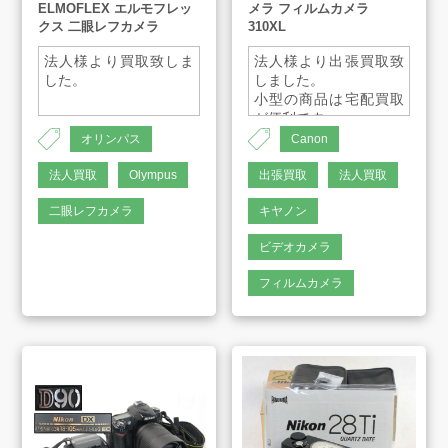
ELMOFLEX エルモフレッ
メラ フィルムカメラ
よくあるご質問
クス 二眼レフカメラ
310XL
法人様より買取致しま
法人様より出張買取致
スタッフインタビュー
した。
しました。
小型の商品は宅配買取
が便利です。
ご気軽にご連絡くださ
オリンパス
Canon
店舗案内
いませ。
法人買取
Olympus
出張買取
法人買取
販売のご案内
二眼レフカメラ
キヤノン
ビデオカメラ
会社案内
フィルムカメラ
お知らせ
AMESYO MAGAGINE