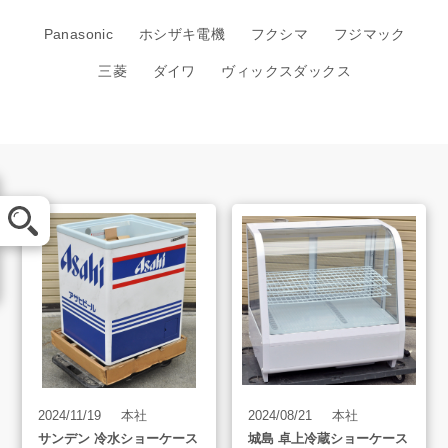
Panasonic
ホシザキ電機
フクシマ
フジマック
三菱
ダイワ
ヴィックスダックス
メール査定
LINE査定
買取方法
買取アイテム
2024/11/19
本社
2024/08/21
本社
サンデン 冷水ショーケース
城島 卓上冷蔵ショーケース