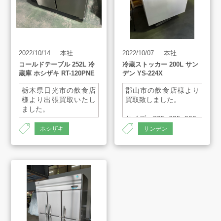
2022/10/14
本社
2022/10/07
本社
コールドテーブル 252L 冷
冷蔵ストッカー 200L サン
蔵庫 ホシザキ RT-120PNE
デン YS-224X
栃木県日光市の飲食店
郡山市の飲食店様より
様より出張買取いたし
買取致しました。
ました。
サイズ：825×635×900
サイズ；
酪王牛乳
ホシザキ
サンデン
1200×600×800
AH-1370