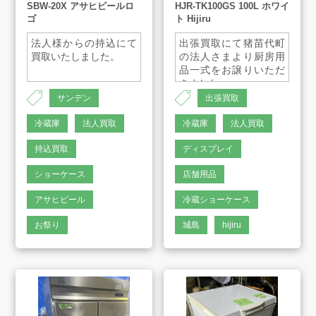
SBW-20X アサヒビールロ
HJR-TK100GS 100L ホワイ
お客様の声
ゴ
ト Hijiru
法人様からの持込にて
出張買取にて猪苗代町
よくあるご質問
買取いたしました。
の法人さまより厨房用
品一式をお譲りいただ
きました。
サンデン
出張買取
スタッフインタビュー
冷蔵庫
法人買取
冷蔵庫
法人買取
店舗案内
持込買取
ディスプレイ
ショーケース
店舗用品
販売のご案内
アサヒビール
冷蔵ショーケース
お祭り
城島
hijiru
会社案内
お知らせ