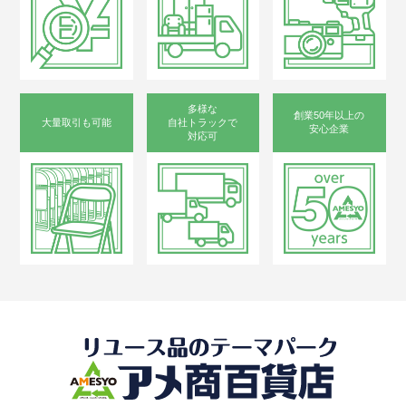
多様な
創業50年以上の
大量取引も可能
自社トラックで
安心企業
対応可