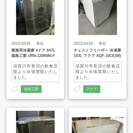
AMESYO MAGAGINE
アート工芸事業部/アメプリ！
2022/10/18
本社
2022/10/18
本社
お問合せ
業務用冷蔵庫 4ドア 847L
チェストフリーザー 冷凍庫
福島工業 URN-120RM6-F
103L アクア AQF-10CE(W)
須賀川市長沼の飲食店
須賀川市長沼の飲食店
様より出張買取いたし
様より出張買取いたし
ました。
ました。
プライバシーポリシー
サイズ：
サイズ：570×565×885
福島工業
アクア
古物営業法に基づく表示
サイトマップ
1,200×650×1,950
2016年
AH-1371
AH-1371