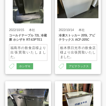
2022/10/15
本社
2022/10/14
本社
コールドテーブル 72L 冷蔵
冷凍ストッカー 205L アビ
庫 ホシザキ RT-63PTE1
テラックス ACF-205C
福島市の飲食店様より
栃木県日光市の飲食店
出張買取いたしまし
様より出張買取いたし
た。
ました。
サイズ：630×450×800
サイズ：965×575×840
ホシザキ
アビテラックス
AH-1370