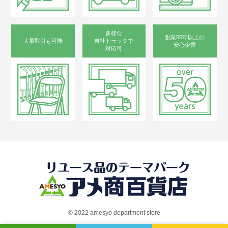
多様な
創業50年以上の
大量取引も可能
自社トラックで
安心企業
対応可
©︎ 2022 amesyo department store