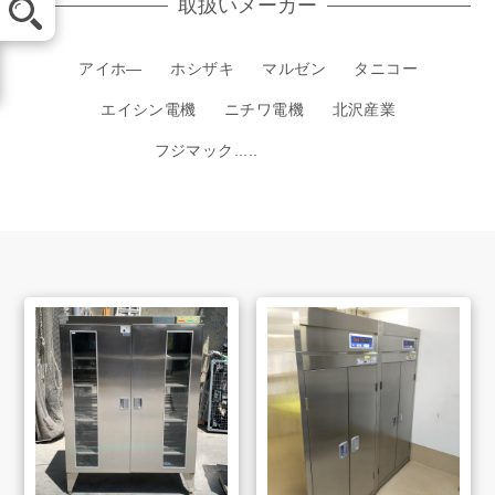
取扱いメーカー
LINE査定
アイホ―
ホシザキ
マルゼン
タニコー
エイシン電機
ニチワ電機
北沢産業
買取方法
フジマック.....
買取アイテム
お客様の声
よくあるご質問
スタッフインタビュー
店舗案内