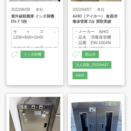
2022/06/09
本社
2022/04/07
本社
紫外線殺菌庫 イシダ厨機
AiHO（アイホー） 食器消
販売のご案内
DS-T 5段
毒保管庫 2台 買取実績
サイズ：
・メーカー AiHO
1200×600×1645
・品名 消毒保管機
会社案内
・品番 EW-1004N
二本松店に在庫がござ
・年式 2012年
います。
・サイズ
イシダ厨機
郡山市
お知らせ
W900×H1950×D550
AH-1257
法人買取_20220407
AiHO
AMESYO MAGAGINE
アート工芸事業部/アメプリ！
お問合せ