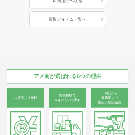
厨房用品へ戻る
・品名
包丁まな板殺菌庫
買取アイテム一覧へ
・型番
KT-52H
・サイズ
W500×D500×H995
・年式
2011年
アメ商が
選ばれる
6つの
理由
・電源
単相100V 60Hz専用
日用品から
出張買取で
お見積もり無料
業務用まで
大きいものも安心
幅広い取扱品目