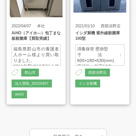
プライバシーポリシー
2022/04/07
本社
2021/01/10
西那須野店
古物営業法に基づく表示
サイトマップ
AiHO（アイホ―）包丁まな
イシダ厨機 紫外線殺菌庫
板殺菌庫【買取実績】
100型
福島県郡山市の養護老
消毒保管 壁掛型
人ホーム様より買い取
寸法：
りました。
600×180×630(mm)
2011年製で10年以上使
収納物：包丁10本
われてものですが、大
殺菌灯出力：10W×1本
郡山市
西那須野店
変綺麗に使われていた
ため、取り扱うことに
法人買取_20220407
イシダ厨機
しました。
AiHO
使用上の特性上、綺麗
な状態が望ましいので
すが、汚れやサビがあ
る場合もご相談下さい
ませ。
・メーカー
AiHO（アイホ―）