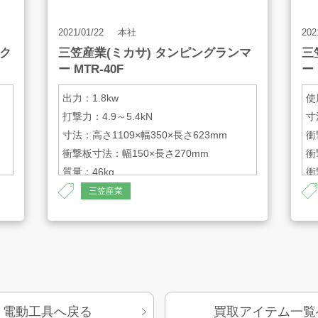
2021/01/22
本社
202
パク
三笠産業(ミカサ) タンピングランマ
三
ー MTR-40F
ー 
出力：1.8kw
使
打撃力：4.9～5.4kN
寸
寸法：高さ1109×幅350×長さ623mm
衝
衝撃板寸法：幅150×長さ270mm
衝
質量：46kg
衝
打
三笠産業
電動工具へ戻る
買取アイテム一覧