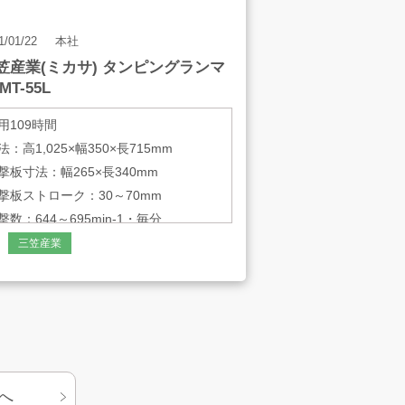
1/01/22
本社
笠産業(ミカサ) タンピングランマ
MT-55L
用109時間
法：高1,025×幅350×長715mm
撃板寸法：幅265×長340mm
撃板ストローク：30～70mm
撃数：644～695min-1・毎分
撃力：毎回7.4～9.8kN
三笠産業
へ