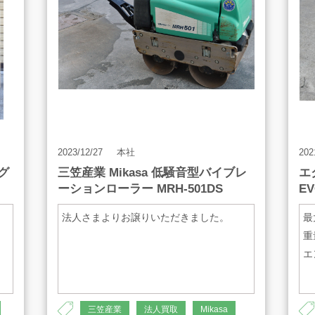
AMESYO MAGAGINE
2023/12/27
本社
202
グ
三笠産業 Mikasa 低騒音型バイブレ
エ
ーションローラー MRH-501DS
EV
基づく表示
サイトマップ
法人さまよりお譲りいただきました。
最
重
エ
三笠産業
法人買取
Mikasa