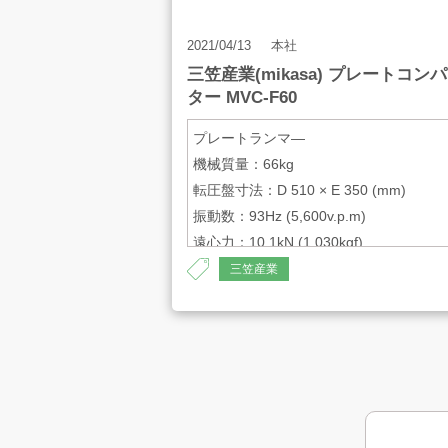
2021/04/13
本社
三笠産業(mikasa) プレートコン
ター MVC-F60
プレートランマ―
機械質量：66kg
転圧盤寸法：D 510 × E 350 (mm)
振動数：93Hz (5,600v.p.m)
遠心力：10.1kN (1,030kgf)
三笠産業