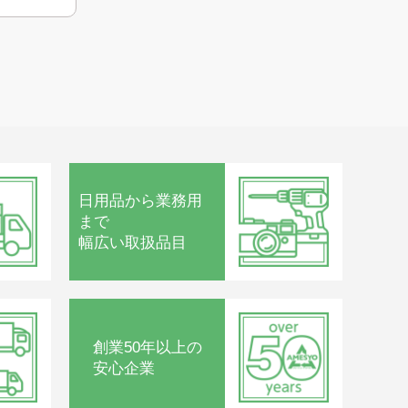
日用品から
業務用
まで
幅広い取扱品目
創業50年以上の
安心企業