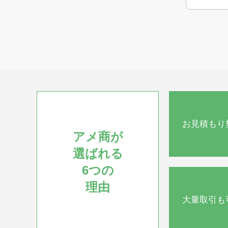
お見積もり
アメ商が
選ばれる
6つの
理由
大量取引も