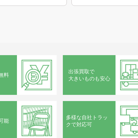
出張買取で
無料
大きいものも安心
多様な
自社トラッ
可能
クで
対応可