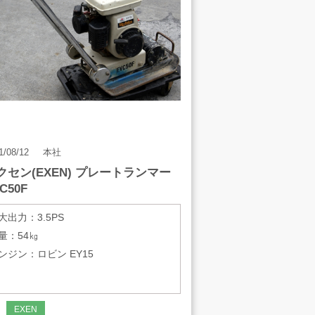
アート工芸事業部/アメプ
リ！
1/08/12
本社
クセン(EXEN) プレートランマー
C50F
大出力：3.5PS
量：54㎏
ンジン：ロビン EY15
EXEN