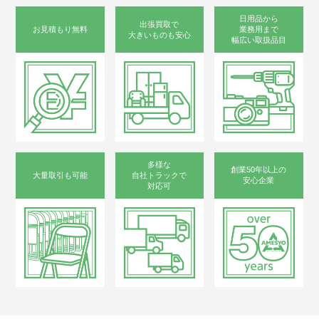
日用品から
出張買取で
お見積もり無料
業務用まで
大きいものも安心
幅広い取扱品目
多様な
創業50年以上の
大量取引も可能
自社トラックで
安心企業
対応可