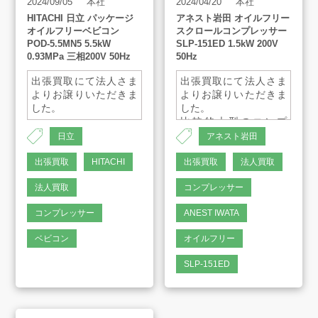
2024/09/05
本社
2024/04/20
本社
HITACHI 日立 パッケージ
アネスト岩田 オイルフリー
オイルフリーベビコン
スクロールコンプレッサー
POD-5.5MN5 5.5kW
SLP-151ED 1.5kW 200V
0.93MPa 三相200V 50Hz
50Hz
出張買取にて法人さま
出張買取にて法人さま
よりお譲りいただきま
よりお譲りいただきま
した。
した。
比較的大型のコンプ
レッサーも、出張買取
日立
アネスト岩田
可能です。
お気軽にご相談くださ
出張買取
HITACHI
出張買取
法人買取
い。
法人買取
コンプレッサー
コンプレッサー
ANEST IWATA
ベビコン
オイルフリー
SLP-151ED