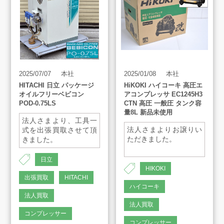
お知らせ
AMESYO MAGAGINE
2025/07/07
本社
2025/01/08
本社
HITACHI 日立 パッケージ
HiKOKI ハイコーキ 高圧エ
アート工芸事業部/アメプリ！
オイルフリーベビコン
アコンプレッサ EC1245H3
POD-0.75LS
CTN 高圧 一般圧 タンク容
量8L 新品未使用
お問合せ
法人さまより、工具一
法人さまよりお譲りい
式を出張買取させて頂
ただきました。
きました。
日立
HIKOKI
出張買取
HITACHI
プライバシーポリシー
ハイコーキ
古物営業法に基づく表示
サイトマップ
法人買取
法人買取
コンプレッサー
コンプレッサー