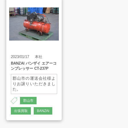
2023/01/17
本社
BANZAI バンザイ エアーコ
ンプレッサー CT-237P
郡山市の運送会社様よ
りお譲りいただきまし
た。
郡山市
AH-1444
出張買取
BANZAI