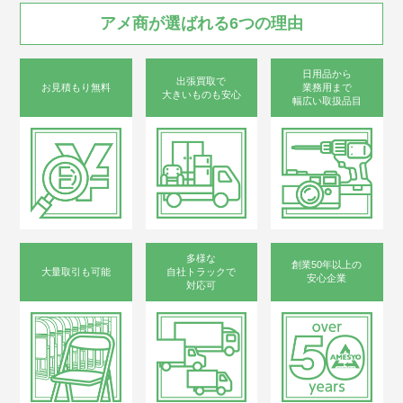
アメ商が
選ばれる
6つの
理由
日用品から
出張買取で
お見積もり無料
業務用まで
大きいものも安心
幅広い取扱品目
多様な
創業50年以上の
大量取引も可能
自社トラックで
安心企業
対応可