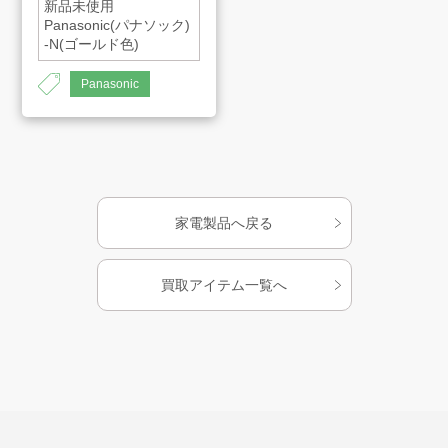
新品未使用
Panasonic(パナソック)
会社案内
-N(ゴールド色)
Panasonic
お知らせ
AMESYO MAGAGINE
家電製品へ戻る
アート工芸事業部/アメプリ！
買取アイテム一覧へ
お問合せ
プライバシーポリシー
古物営業法に基づく表示
サイトマップ