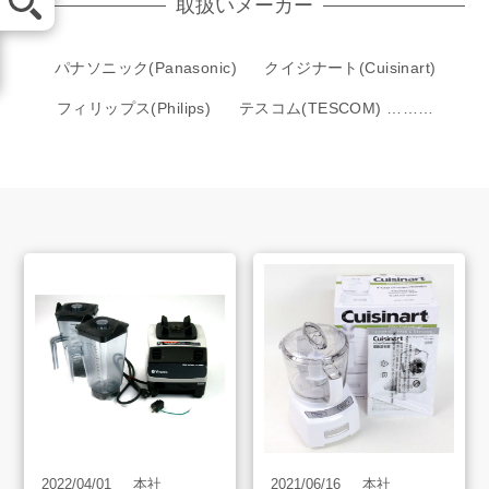
取扱いメーカー
LINE査定
パナソニック(Panasonic)
クイジナート(Cuisinart)
フィリップス(Philips)
テスコム(TESCOM) ………
買取方法
買取アイテム
お客様の声
よくあるご質問
スタッフインタビュー
店舗案内
2022/04/01
本社
2021/06/16
本社